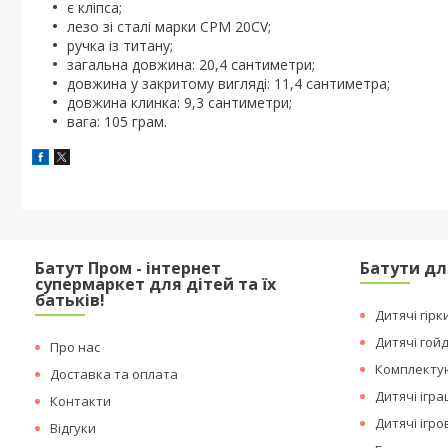
є кліпса;
лезо зі сталі марки CPM 20CV;
ручка із титану;
загальна довжина: 20,4 сантиметри;
довжина у закритому вигляді: 11,4 сантиметра;
довжина клинка: 9,3 сантиметри;
вага: 105 грам.
Батут Пром - інтернет
Батути дл
супермаркет для дітей та їх
батьків!
Дитячі гірк
Дитячі гой
Про нас
Комплектую
Доставка та оплата
Дитячі ігр
Контакти
Дитячі ігр
Відгуки