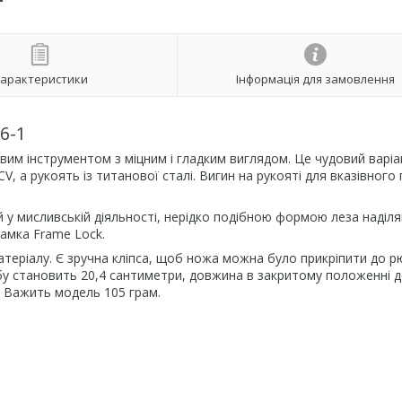
арактеристики
Інформація для замовлення
6-1
вим інструментом з міцним і гладким виглядом. Це чудовий варіа
, а рукоять із титанової сталі. Вигин на рукояті для вказівного
ий у мисливській діяльності, нерідко подібною формою леза наділ
амка Frame Lock.
атеріалу. Є зручна кліпса, щоб ножа можна було прикріпити до р
обу становить 20,4 сантиметри, довжина в закритому положенні 
. Важить модель 105 грам.