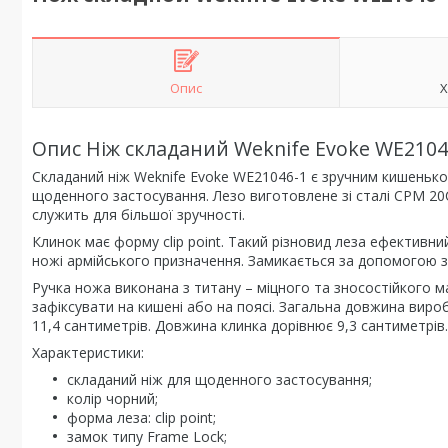
Опис
Х
Опис Ніж складаний Weknife Evoke WE2104
Складаний ніж Weknife Evoke WE21046-1 є зручним кишенько
щоденного застосування. Лезо виготовлене зі сталі CPM 20CV
служить для більшої зручності.
Клинок має форму clip point. Такий різновид леза ефективн
ножі армійського призначення. Замикається за допомогою з
Ручка ножа виконана з титану – міцного та зносостійкого м
зафіксувати на кишені або на поясі. Загальна довжина вир
11,4 сантиметрів. Довжина клинка дорівнює 9,3 сантиметрів
Характеристики:
складаний ніж для щоденного застосування;
колір чорний;
форма леза: clip point;
замок типу Frame Lock;