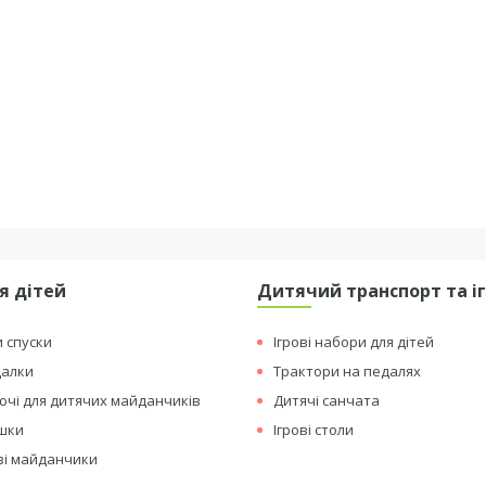
я дітей
Дитячий транспорт та і
и спуски
Ігрові набори для дітей
далки
Трактори на педалях
чі для дитячих майданчиків
Дитячі санчата
ашки
Ігрові столи
ові майданчики