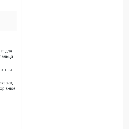
нт для
 пальця
яються
юкзака,
дорівнює