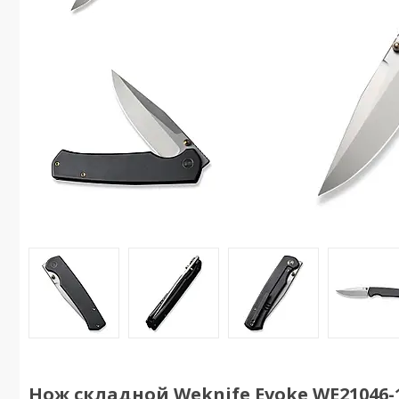
Нож складной Weknife Evoke WE21046-