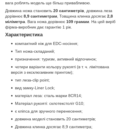
вага роблять модель ще більш привабливою.
Довжина ножа становить
20 сантиметрів
, довжина леза
дорівнює
8,9 сантиметрам
, Товщина клинка досягає
2,8
міліметра
. Вага ножа дорівнює
109 грамам
. На цей виріб
фірма-виробник дає гарантію 1 рік.
Характеристика
компактний ніж для EDC-носіння;
Тип ножа-складаний;
призначення: туризм, активний відпочинок;
чотири варіанти кольору рукояті (в т. ч. лімітована
версія з ексклюзивним принтом);
тип леза-clip point;
вид замку-Liner Lock;
матеріал леза: сталь марки 8CR14;
Матеріал рукояті: склотекстоліт G10;
є кліпса для зручного перенесення;
довжина моделі становить 20 сантиметрів;
Довжина клинка досягає 8,9 сантиметра;