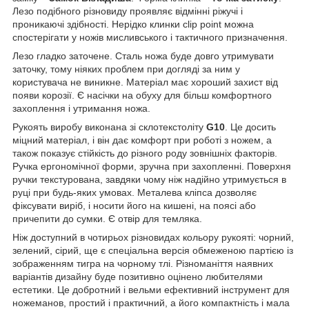
Лезо подібного різновиду проявляє відмінні ріжучі і
проникаючі здібності. Нерідко клинки clip point можна
спостерігати у ножів мисливського і тактичного призначення.
Лезо гладко заточене. Сталь ножа буде довго утримувати
заточку, тому ніяких проблем при догляді за ним у
користувача не виникне. Матеріал має хороший захист від
появи корозії. Є насічки на обуху для більш комфортного
захоплення і утримання ножа.
Рукоять виробу виконана зі склотекстоліту
G10
. Це досить
міцний матеріал, і він дає комфорт при роботі з ножем, а
також показує стійкість до різного роду зовнішніх факторів.
Ручка ергономічної форми, зручна при захопленні. Поверхня
ручки текстурована, завдяки чому ніж надійно утримується в
руці при будь-яких умовах. Металева кліпса дозволяє
фіксувати виріб, і носити його на кишені, на поясі або
причепити до сумки. Є отвір для темляка.
Ніж доступний в чотирьох різновидах кольору рукояті: чорний,
зелений, сірий, ще є спеціальна версія обмеженою партією із
зображенням тигра на чорному тлі. Різноманіття наявних
варіантів дизайну буде позитивно оцінено любителями
естетики. Це добротний і вельми ефективний інструмент для
ножеманов, простий і практичний, а його компактність і мала