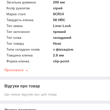
Загальна довжина
200 мм
Колір рукоятки
сірий
Марка сталі
8CR14
Твердість клинка
58 HRC
Тип замка
Liner Lock
Тип заточення
прямий
Тип ножа
складаний
Тип товару
Ножі
Типи складних ножів
з фіксацією
Товщина клинка
2.8 мм
Форма клинка
clip-point
Приховати
Відгуки про товар
Ще немає відгуків про цей товар