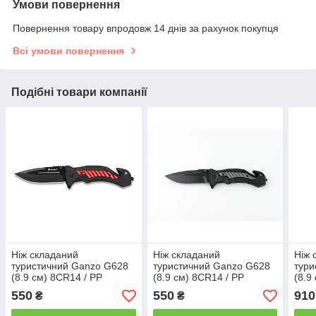
Умови повернення
Повернення товару впродовж 14 днів за рахунок покупця
Всі умови повернення
Подібні товари компанії
Ніж складаний
Ніж складаний
Ніж 
туристичний Ganzo G628
туристичний Ganzo G628
тури
(8.9 см) 8CR14 / PP
(8.9 см) 8CR14 / PP
(8.9
алюміній червоний
алюміній сірий
зел
550
550
910
₴
₴