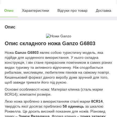
Опис
Характеристики
Відгуки про товар
Доставка
Опис
Опис складного ножа Ganzo G6803
Ножа
Ganzo G6803
являє собою туристичну модель, яка
підійде для щоденного використання. У нього складна
конструкція, і він стане прекрасним помічником в самих різних
видах туризму та активного відпочинку. Ніж сподобається
рибалкам, мисливцям, любителям пікніків на свіжому повітрі.
Кишеньковий формат даного виробу дуже зручний для того,
щоб завжди тримати його під рукою.
Основні особливості ножа: Матеріал клинка (сталь марки
8CR14); компактні розміри.
Лезо ножа зроблено з використанням сталі марки
8CR14
,
твердість якої досягає приблизно
58 одиниць
за шкалою
Роквелла. Це досить високий показник для ножів. Різновид
замку –
Замок Вкладиша
. Форма клинка –
точка затиску
.