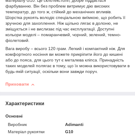
матеріалу G10. Це склотекстоліт, добре піддається
фарбуванню. Він без проблем витримує дію високих
температур, до того ж, стійкий до механічних впливів.
Шорстка рукоять володіє спеціальною виїмкою, що робить її
зручною для захоплення. Ніж щільно лягає в долоню, не
зміщується і не вислизає під час експлуатації. Доступні
кольори моделі – помаранчевий, чорний, зелений, темно-
фіолетовий.
Вага виробу – всього 120 грам. Легкий і компактний ніж. Для
комфортного носіння ви можете прикріпити його до кишені
або до пояса, для цього тут є металева кліпса. Принадність
таких моделей полягає в тому, що їх можна використовувати в
будь-якій ситуації, оскільки вони завжди поруч.
Приховати
Характеристики
Основні
Виробник
Adimanti
Матеріал рукоятки
G10