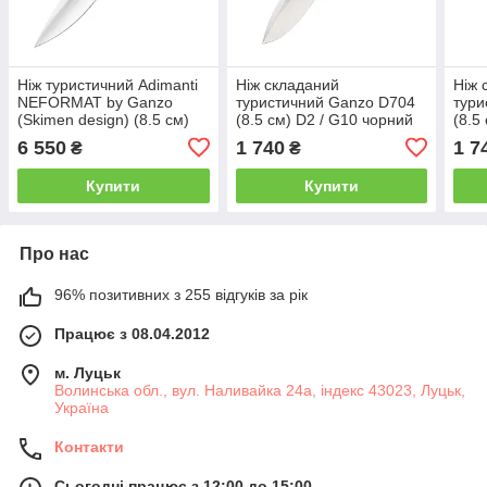
Нiж туристичний Adimanti
Ніж складаний
Ніж 
NEFORMAT by Ganzo
туристичний Ganzo D704
тури
(Skimen design) (8.5 см)
(8.5 см) D2 / G10 чорний
(8.5
S35VN / титан сірий
6 550
1 740
1 7
₴
₴
Купити
Купити
Про нас
96% позитивних з 255 відгуків за рік
Працює з 08.04.2012
м. Луцьк
Волинська обл., вул. Наливайка 24а, індекс 43023, Луцьк,
Україна
Контакти
Сьогодні працює з 12:00 до 15:00