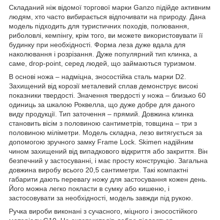
Складаний ніж відомої торгової марки Ganzo підійде активним
людям, хто часто вибирається відпочивати на природу. Дана
модель підходить для туристичних походів, полювання,
риболовлі, кемпінгу, крім того, ви можете використовувати її
будинку при необхідності. Форма леза дуже вдала для
наколювання і розрізання. Дуже популярний тип клинка, а
саме, drop-point, серед людей, що займаються туризмом.
В основі ножа – надміцна, зносостійка сталь марки D2.
Захищений від корозії металевий сплав демонструє високі
показники твердості. Значення твердості у ножа – близько 60
одиниць за шкалою Роквелла, що дуже добре для даного
виду продукції. Тип заточення – прямий. Довжина клинка
становить вісім з половиною сантиметрів, товщина – три з
половиною міліметри. Модель складна, лезо витягується за
допомогою зручного замку Frame Lock. Skimen надійним
чином захищений від випадкового відкриття або закриття. Він
безпечний у застосуванні, і має просту конструкцію. Загальна
довжина виробу всього 20,5 сантиметри. Такі компактні
габарити дають перевагу ножу для застосування кожен день.
Його можна легко покласти в сумку або кишеню, і
застосовувати за необхідності, модель завжди під рукою.
Ручка вироби виконані з сучасного, міцного і зносостійкого