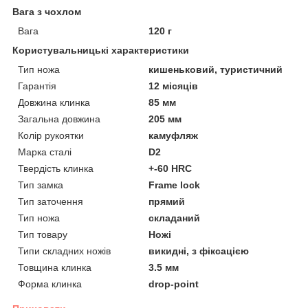
Вага з чохлом
Вага
120 г
Користувальницькі характеристики
Тип ножа
кишеньковий, туристичний
Гарантія
12 місяців
Довжина клинка
85 мм
Загальна довжина
205 мм
Колір рукоятки
камуфляж
Марка сталі
D2
Твердість клинка
+-60 HRC
Тип замка
Frame lock
Тип заточення
прямий
Тип ножа
складаний
Тип товару
Ножі
Типи складних ножів
викидні, з фіксацією
Товщина клинка
3.5 мм
Форма клинка
drop-point