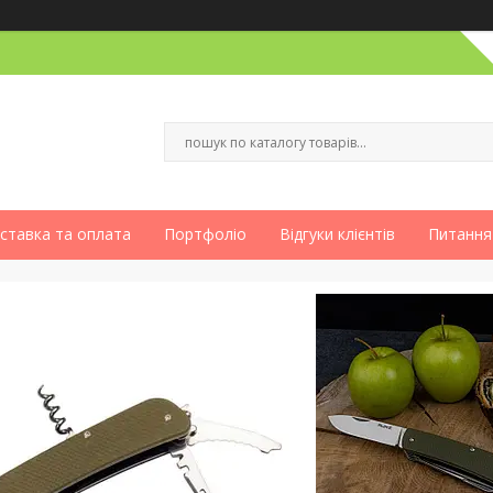
ставка та оплата
Портфоліо
Відгуки клієнтів
Питання