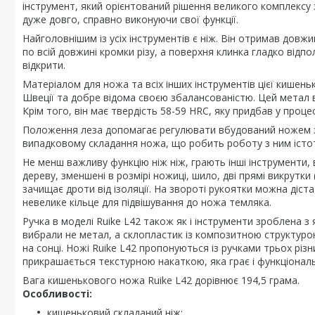
інструмент, який орієнтований рішення великого комплексу 
дуже довго, справно виконуючи свої функції.
Найголовнішим із усіх інструментів є ніж. Він отримав довж
по всій довжині кромки різу, а поверхня клинка гладко відпол
відкрити.
Матеріалом для ножа та всіх інших інструментів цієї кишень
Швеції та добре відома своєю збалансованістю. Цей метал 
Крім того, він має твердість 58-59 HRC, яку придбав у проце
Положення леза допомагає регулювати вбудований ножем замо
випадковому складання ножа, що робить роботу з ним істо
Не менш важливу функцію ніж ніж, грають інші інструменти, 
дереву, зменшені в розмірі ножиці, шило, дві прямі викрутки
зачищає дроти від ізоляції. На звороті рукоятки можна діст
невелике кільце для підвішування до ножа темляка.
Ручка в моделі Ruike L42 також як і інструменти зроблена з
вибрали не метал, а склопластик із композитною структурою
на сонці. Ножі Ruike L42 пропонуються із ручками трьох різ
прикрашається текстурною накаткою, яка грає і функціональ
Вага кишенькового ножа Ruike L42 дорівнює 194,5 грама.
Особливості:
кишеньковий складаний ніж;