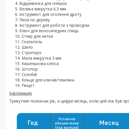
Відкривачка для пляшок
Велика викрутка 6,5 мм
Інструмент для оголення дроту
Пила по дереву
Інструмент для роботи з проводом
Ключ для велосипедних спиць
Отвір для нитки
Скальпель
Шило
Стропоріз
Мала викрутка 3 мм
Кишенькова кліпса
Штопор
Склобій
Кільце для ключів/темляка
Пінцет
Інформація:
Трикутник позначає рік, а цифри місяць, коли цей ніж був з