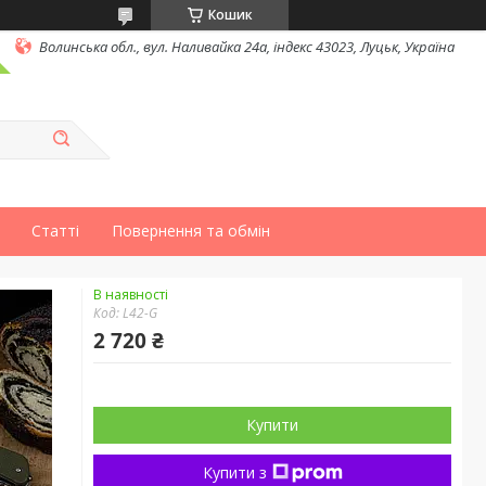
Кошик
Волинська обл., вул. Наливайка 24а, індекс 43023, Луцьк, Україна
Статті
Повернення та обмін
В наявності
Код:
L42-G
2 720 ₴
Купити
Купити з