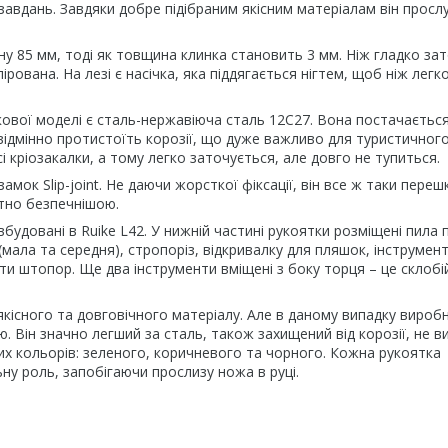
завдань. Завдяки добре підібраним якісним матеріалам він прос
ину 85 мм, тоді як товщина клинка становить 3 мм. Ніж гладко за
ірована. На лезі є насічка, яка піддягається нігтем, щоб ніж легк
кової моделі є сталь-нержавіюча сталь 12С27. Вона постачається
відмінно протистоїть корозії, що дуже важливо для туристичног
сі кріозакалки, а тому легко заточується, але довго не тупиться.
к Slip-joint. Не даючи жорсткої фіксації, він все ж таки пере
тно безпечнішою.
вбудовані в Ruike L42. У нижній частині рукоятки розміщені пила 
 (мала та середня), стропоріз, відкривалку для пляшок, інструмен
ати штопор. Ще два інструменти вміщені з боку торця – це склобі
 якісного та довговічного матеріалу. Але в даному випадку вироб
. Він значно легший за сталь, також захищений від корозії, не в
них кольорів: зеленого, коричневого та чорного. Кожна рукоятка
ну роль, запобігаючи прослизу ножа в руці.