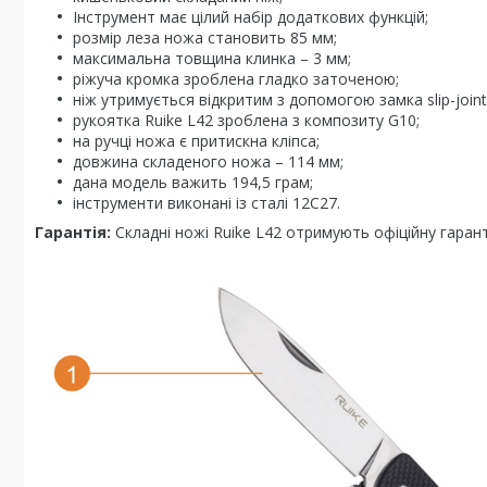
Інструмент має цілий набір додаткових функцій;
розмір леза ножа становить 85 мм;
максимальна товщина клинка – 3 мм;
ріжуча кромка зроблена гладко заточеною;
ніж утримується відкритим з допомогою замка slip-joint
рукоятка Ruike L42 зроблена з композиту G10;
на ручці ножа є притискна кліпса;
довжина складеного ножа – 114 мм;
дана модель важить 194,5 грам;
інструменти виконані із сталі 12С27.
Гарантія:
Складні ножі Ruike L42 отримують офіційну гаранті