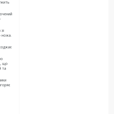
лужить
точений
о
 зі
о ножа.
шкоджає
по
т, що
й та
ники
игоряє