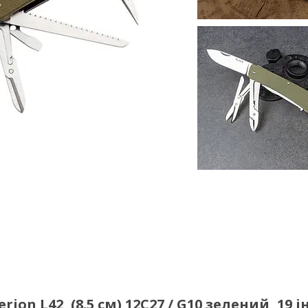
on L42, (8.5 см) 12C27 / G10 зелений, 19 і