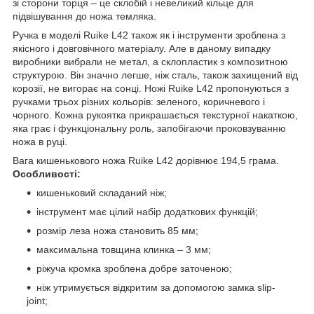
зі сторони торця – це склобій і невеликий кільце для
підвішування до ножа темляка.
Ручка в моделі Ruike L42 також як і інструменти зроблена з
якісного і довговічного матеріалу. Але в даному випадку
виробники вибрали не метал, а склопластик з композитною
структурою. Він значно легше, ніж сталь, також захищений від
корозії, не вигорає на сонці. Ножі Ruike L42 пропонуються з
ручками трьох різних кольорів: зеленого, коричневого і
чорного. Кожна рукоятка прикрашається текстурної накаткою,
яка грає і функціональну роль, запобігаючи проковзуванню
ножа в руці.
Вага кишенькового ножа Ruike L42 дорівнює 194,5 грама.
Особливості:
кишеньковий складаний ніж;
інструмент має цілий набір додаткових функцій;
розмір леза ножа становить 85 мм;
максимальна товщина клинка – 3 мм;
ріжуча кромка зроблена добре заточеною;
ніж утримується відкритим за допомогою замка slip-
joint;