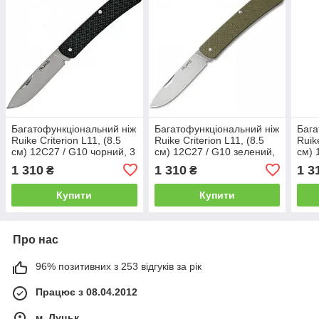
Багатофункціональний ніж
Багатофункціональний ніж
Бага
Ruike Criterion L11, (8.5
Ruike Criterion L11, (8.5
Ruik
см) 12C27 / G10 чорний, 3
см) 12C27 / G10 зелений,
см) 
інстр.
3 інстр.
кори
1 310
1 310
1 3
₴
₴
Купити
Купити
Про нас
96% позитивних з 253 відгуків за рік
Працює з 08.04.2012
м. Луцьк