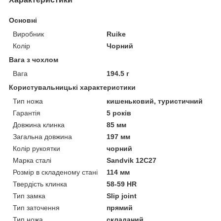
Основні
Виробник
Ruike
Колір
Чорний
Вага з чохлом
Вага
194.5 г
Користувальницькі характеристики
Тип ножа
кишеньковий, туристичний
Гарантія
5 років
Довжина клинка
85 мм
Загальна довжина
197 мм
Колір рукоятки
чорний
Марка сталі
Sandvik 12C27
Розмір в складеному стані
114 мм
Твердість клинка
58-59 HR
Тип замка
Slip joint
Тип заточення
прямий
Тип ножа
складаний