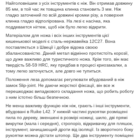
Найголовнішим з усіх інструментів є ніж. Він отримав довжину
85 мм, в той час як товщина клинка становить 3 мм. Ніж
гладко заточений по всій довжині кромки різу, а поверхня
клинка гладко відполірована. На лезі є насічка, яка
поддевается нігтем, щоб ніж було легко відкрити.
Матеріалом для ножа і всіх інших інструментів цієї
кишенькової моделі є сталь-нержавейка 12С27. Вона
поставляється з Швеції і добре відома своєю
збалансованістю. Даний метал відмінно протистоїть корозії,
що дуже важливо для туристичного ножа. Крім того, він має
твердість 58-59 HRC, яку придбав в процесі криозакалки, а
тому легко заточується, але довго не тупиться.
Положення леза допомагає регулювати вбудований в ніж
замок Slip-joint. Не даючи жорсткої фіксації, він все ж
перешкоджає випадкового складання ножа, що робить роботу
з ним істотно більш безпечною.
Не менш важливу функцію ніж ніж, грають і інші інструменти,
вбудовані в Ruike L42. У нижній частині рукоятки розміщені
пила по дереву, зменшені в розмірі ножиці, шило, дві прямі
викрутки (мала і середня), стропоріз, відкривачку для пляшок,
інструмент, зачищающий дроти від ізоляції. Із зворотного боку
рукоятки можна дістати штопор. Ще два інструменту поміщені