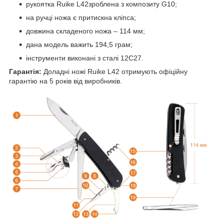
рукоятка Ruike L42зроблена з композиту G10;
на ручці ножа є притискна кліпса;
довжина складеного ножа – 114 мм;
дана модель важить 194,5 грам;
інструменти виконані з сталі 12С27.
Гарантія:
Доладні ножі Ruike L42 отримують офіційну
гарантію на 5 років від виробників.