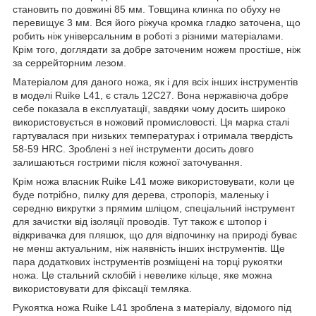
становить по довжині 85 мм. Товщина клинка по обуху не
перевищує 3 мм. Вся його ріжуча кромка гладко заточена, що
робить ніж універсальним в роботі з різними матеріалами.
Крім того, доглядати за добре заточеним ножем простіше, ніж
за серрейторним лезом.
Матеріалом для даного ножа, як і для всіх інших інструментів
в моделі Ruike L41, є сталь 12С27. Вона нержавіюча добре
себе показала в експлуатації, завдяки чому досить широко
використовується в ножовий промисловості. Ця марка сталі
гартувалася при низьких температурах і отримала твердість
58-59 HRC. Зроблені з неї інструменти досить довго
залишаються гострими після кожної заточування.
Крім ножа власник Ruike L41 може використовувати, коли це
буде потрібно, пилку для дерева, стропоріз, маленьку і
середню викрутки з прямим шліцом, спеціальний інструмент
для зачистки від ізоляції проводів. Тут також є штопор і
відкривачка для пляшок, що для відпочинку на природі буває
не менш актуальним, ніж наявність інших інструментів. Ще
пара додаткових інструментів розміщені на торці рукоятки
ножа. Це стальний склобій і невелике кільце, яке можна
використовувати для фіксації темляка.
Рукоятка ножа Ruike L41 зроблена з матеріалу, відомого під