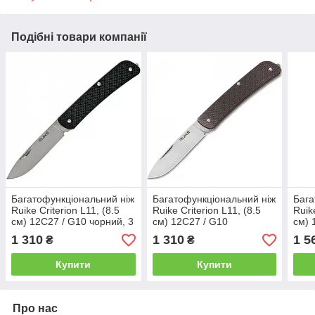
Подібні товари компанії
Багатофункціональний ніж
Багатофункціональний ніж
Бага
Ruike Criterion L11, (8.5
Ruike Criterion L11, (8.5
Ruik
см) 12C27 / G10 чорний, 3
см) 12C27 / G10
см) 
інстр.
коричневий, 3 інстр.
кори
1 310
1 310
1 5
₴
₴
Купити
Купити
Про нас