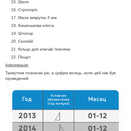
Шило
Стропоріз
Мала викрутка 3 мм
Кишенькова кліпса
Штопор
Склобій
Кільце для ключів/ темляка
Пінцет
Інформація:
Трикутник позначає рік, а цифри місяць, коли цей ніж був
проведений