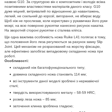
назвою G10. За структурою він є композитним і володіє всіма
позитивними властивостями матеріалів даного класу. G10
дуже міцний, витривалий по відношенню до навантажень,
легкий, не схильний до корозії, вигорання, не вбирає воду.
Щоб ніж не прослизав, коли користувач у рукавичках його руки
мокрі, на всю поверхню рукоятки нанесено рисунок накатка.
На зворотній стороні рукоятки є сталева кліпса.
Ще одна важлива особливість ножа Ruike L41 полягає в тому,
що положення його леза регулюється за рахунок замку Slip
Joint. Цей механізм не розрахований на жорстку фіксацію,
але ефективно запобігає випадковому складанню ножа при
роботі.
Особливості:
складаний ніж багатофункціонального типу;
довжина складеного ножа становить 114 мм;
всі інструменти даної моделі зроблені з нержавіючої
сталі;
твердість використовуваного металу – 58-59 HRC;
розмір леза ножа – 85 мм;
заточення клинка зроблена гладкою;