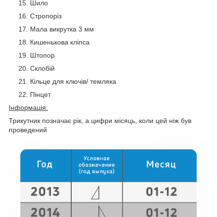
Шило
Стропоріз
Мала викрутка 3 мм
Кишенькова кліпса
Штопор
Склобій
Кільце для ключів/ темляка
Пінцет
Інформація:
Трикутник позначає рік, а цифри місяць, коли цей ніж був
проведений