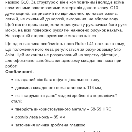
назвою G10. За структурою він є композитним і володіє всіма
позитивними властивостями матеріалів даного класу. G10
дуже міцний, витривалий по відношенню до навантажень,
легкий, не схильний до корозії, вигорання, не вбирає воду.
Щоб ніж не прослизав, коли користувач у рукавичках його руки
мокрі, на всю поверхню рукоятки нанесено рисунок накатка.
На зворотній стороні рукоятки є сталева кліпса.
Ще одна важлива особливість ножа Ruike L41 полягає в тому,
що положення його леза регулюється за рахунок замку Slip
Joint. Цей механізм не розрахований на жорстку фіксацію,
але ефективно запобігає випадковому складанню ножа при
роботі.
Особливості:
складаний ніж багатофункціонального типу;
довжина складеного ножа становить 114 мм;
всі інструменти даної моделі зроблені з нержавіючої
сталі;
твердість використовуваного металу – 58-59 HRC;
розмір леза ножа – 85 мм;
заточення клинка зроблена гладкою;