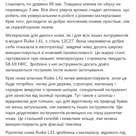
становить по довжині 85 мм. Товщина клинка по обуху не
перевищує 3 мм. Вся його ріжуча кромка гладко заточена, що
робить ніж універсальним в роботі з різними матеріалами.
Крім того, доглядати за добре заточеним ножем простіше, ніж
за серрейторним лезом.
Матеріалом для даного ножа, як і для всіх інших інструментів
в моделі Ruike L41, є сталь 12С27. Вона нержавіюча добре
себе показала в експлуатації, завдяки чому досить широко
використовується в ножовий промисловості. Ця марка сталі
гартувалася при низьких температурах і отримала твердість
58-59 HRC. Зроблені з неї інструменти досить довго
залишаються гострими після кожної заточування.
Крім ножа власник Ruike L41 може використовувати, коли це
буде потрібно, пилку для дерева, стропоріз, маленьку і
середню викрутки з прямим шліцом, спеціальний інструмент
для зачистки від ізоляції проводів. Тут також є штопор і
відкривачка для пляшок, що для відпочинку на природі буває
не менш актуальним, ніж наявність інших інструментів. Ще
пара додаткових інструментів розміщені на торці рукоятки
ножа. Це стальний склобій і невелике кільце, яке можна
використовувати для фіксації темляка.
Рукоятка ножа Ruike L41 зроблена з матеріалу, відомого під