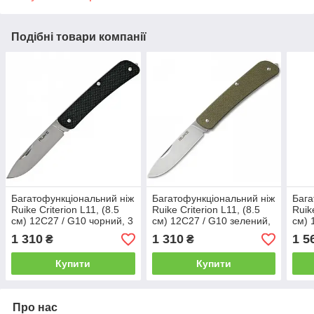
Подібні товари компанії
Багатофункціональний ніж
Багатофункціональний ніж
Бага
Ruike Criterion L11, (8.5
Ruike Criterion L11, (8.5
Ruik
см) 12C27 / G10 чорний, 3
см) 12C27 / G10 зелений,
см) 
інстр.
3 інстр.
12 і
1 310
1 310
1 5
₴
₴
Купити
Купити
Про нас