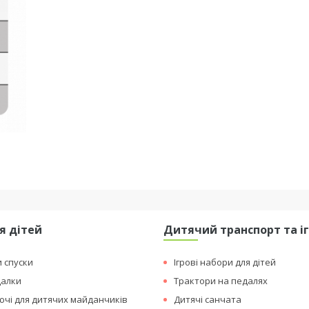
я дітей
Дитячий транспорт та і
и спуски
Ігрові набори для дітей
далки
Трактори на педалях
чі для дитячих майданчиків
Дитячі санчата