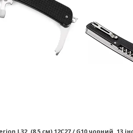
on L32, (8.5 см) 12C27 / G10 чорний, 13 ін