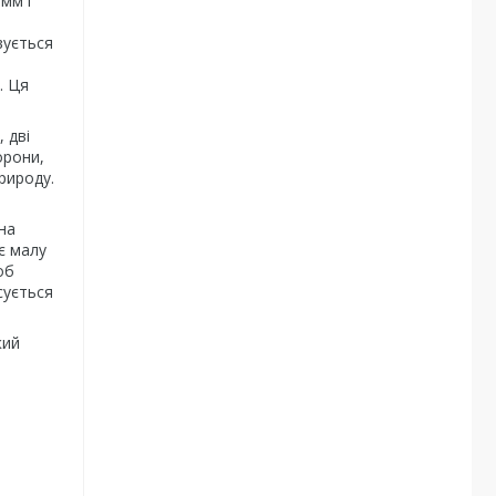
мм і
вується
. Ця
 дві
орони,
рироду.
на
є малу
об
сується
кий