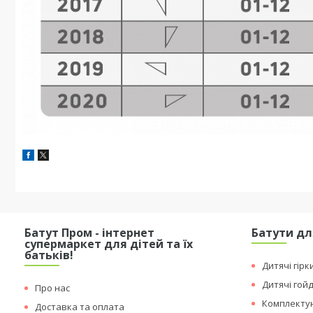
Батут Пром - інтернет
Батути дл
супермаркет для дітей та їх
батьків!
Дитячі гірк
Дитячі гой
Про нас
Комплектую
Доставка та оплата