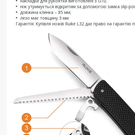
накладки для рукоятки виготовлені з G10;
ніж утримується відкритим за допомогою замка slip-poi
довжина клинка – 85 мм;
лезо має товщину 3 мм
Гарантія: Купівля ножів Ruike L32 дає право на гарантію п