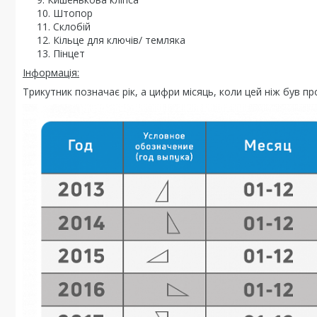
Штопор
Склобій
Кільце для ключів/ темляка
Пінцет
Інформація:
Трикутник позначає рік, а цифри місяць, коли цей ніж був п