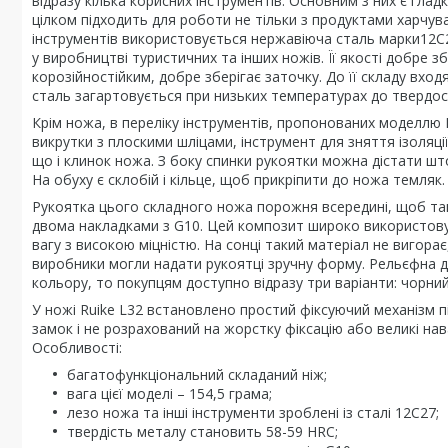
відразу кілька корисних інструментів. Основним з них є гла
цілком підходить для роботи не тільки з продуктами харчува
інструментів використовується нержавіюча сталь марки12С
у виробництві туристичних та інших ножів. Її якості добре 
корозійностійким, добре зберігає заточку. До її складу вход
сталь загартовується при низьких температурах до твердост
Крім ножа, в переліку інструментів, пропонованих моделлю L
викрутки з плоскими шліцами, інструмент для зняття ізоляції
що і клинок ножа. З боку спинки рукоятки можна дістати ш
На обуху є склобій і кільце, щоб прикріпити до ножа темляк.
Рукоятка цього складного ножа порожня всередині, щоб там
двома накладками з G10. Цей композит широко використовує
вагу з високою міцністю. На сонці такий матеріал не вигора
виробники могли надати рукоятці зручну форму. Рельєфна др
кольору, то покупцям доступно відразу три варіанти: чорний
У ножі Ruike L32 встановлено простий фіксуючий механізм пі
замок і не розрахований на жорстку фіксацію або великі на
Особливості:
багатофункціональний складаний ніж;
вага цієї моделі – 154,5 грама;
лезо ножа та інші інструменти зроблені із сталі 12С27;
твердість металу становить 58-59 HRC;