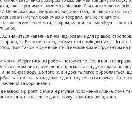
дко клинок заточений розміром 85 мм. Він має товщину по обуху 3 
ння, але і з різними іншими матеріалами. Для виготовлення всіх
27. Це нержавійка шведського виробництва, що широко застосо
збалансовані і метал є одночасно твердим, але не тендітною,
ять такі легуючі елементи, як хром, марганець, молібден і кремній
і 58-59.
32, значиться невелика пила, відкривачка для кришок, стропоріз,
 з проводів. Всі вони в складеному стані поміщаються з тієї ж ст
топор, який також може виявитися незамінним інструментом на п
 могли зберігатися всі робочі інструменти. Зовні вона прикраше
ться в ножовий промисловості, оскільки він дуже вдало поєдну
є, а не вбирає воду. До того ж, він досить легко обробляється, щ
ібна накатка на накладках не дає ножу ковзати в руках. Що сто
, зелений та коричневий.
д назвою slip-point. Саме він регулює положення клинка. Хоча та
вантаження, він все ж не дасть ножу скластися випадково.