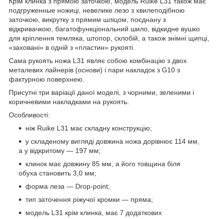
Крім клинка з прямою заточкою, модель Ruike L31 також має
подгруженные ножиці, невелике лезо з хвилеподібною
заточкою, викрутку з прямим шліцом, поєднану з
відкривачкою, багатофункціональний шило, відкидне вушко
для кріплення темляка, штопор, склобій, а також знімні щипці,
«заховані» в одній з «пластин» рукояті.
Сама рукоять ножа L31 являє собою комбінацію з двох
металевих лайнерів (основи) і пари накладок з G10 з
фактурною поверхнею.
Присутні три варіації даної моделі, з чорними, зеленими і
коричневими накладками на рукоять.
Особливості:
ніж Ruike L31 має складну конструкцію;
у складеному вигляді довжина ножа дорівнює 114 мм,
а у відкритому — 197 мм;
клинок має довжину 85 мм, а його товщина біля
обуха становить 3,0 мм;
форма леза — Drop-point;
тип заточення ріжучої кромки — пряма;
модель L31 крім клинка, має 7 додаткових