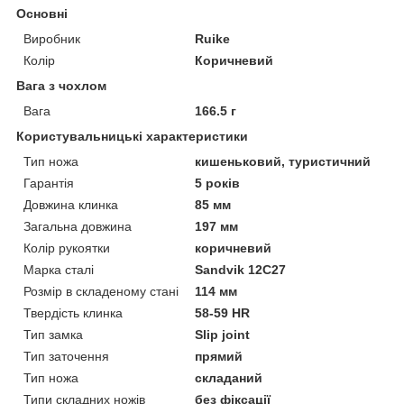
Основні
Виробник
Ruike
Колір
Коричневий
Вага з чохлом
Вага
166.5 г
Користувальницькі характеристики
Тип ножа
кишеньковий, туристичний
Гарантія
5 років
Довжина клинка
85 мм
Загальна довжина
197 мм
Колір рукоятки
коричневий
Марка сталі
Sandvik 12C27
Розмір в складеному стані
114 мм
Твердість клинка
58-59 HR
Тип замка
Slip joint
Тип заточення
прямий
Тип ножа
складаний
Типи складних ножів
без фіксації