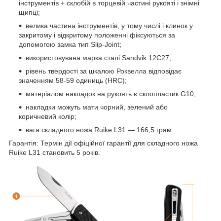
інструментів + склобій в торцевій частині рукояті і знімні
щипці;
велика частина інструментів, у тому числі і клинок у
закритому і відкритому положенні фіксуються за
допомогою замка тип Slip-Joint;
використовувана марка сталі Sandvik 12C27;
рівень твердості за шкалою Роквелла відповідає
значенням 58-59 одиниць (HRC);
матеріалом накладок на рукоять є склопластик G10;
накладки можуть мати чорний, зелений або
коричневий колір;
вага складного ножа Ruike L31 — 166,5 грам.
Гарантія: Термін дії офіційної гарантії для складного ножа
Ruike L31 становить 5 років.