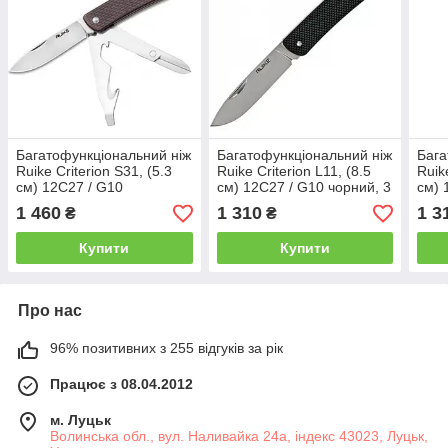
Багатофункціональний ніж
Багатофункціональний ніж
Бага
Ruike Criterion S31, (5.3
Ruike Criterion L11, (8.5
Ruik
см) 12C27 / G10
см) 12C27 / G10 чорний, 3
см) 
коричневий, 6 інстр.
інстр.
кори
1 460
1 310
1 3
₴
₴
Купити
Купити
Про нас
96% позитивних з 255 відгуків за рік
Працює з 08.04.2012
м. Луцьк
Волинська обл., вул. Наливайка 24а, індекс 43023, Луцьк,