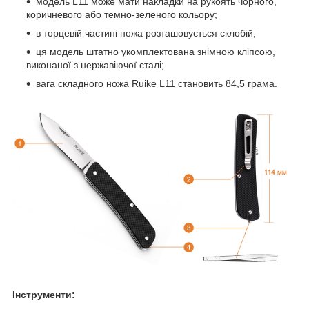
модель L11 може мати накладки на рукоять чорного,
коричневого або темно-зеленого кольору;
в торцевій частині ножа розташовується склобій;
ця модель штатно укомплектована знімною кліпсою,
виконаної з нержавіючої сталі;
вага складного ножа Ruike L11 становить 84,5 грама.
Інструменти: