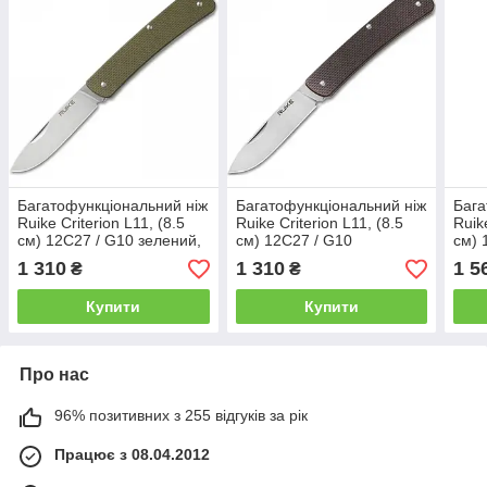
Багатофункціональний ніж
Багатофункціональний ніж
Бага
Ruike Criterion L11, (8.5
Ruike Criterion L11, (8.5
Ruik
см) 12C27 / G10 зелений,
см) 12C27 / G10
см) 
3 інстр.
коричневий, 3 інстр.
12 і
1 310
1 310
1 5
₴
₴
Купити
Купити
Про нас
96% позитивних з 255 відгуків за рік
Працює з 08.04.2012