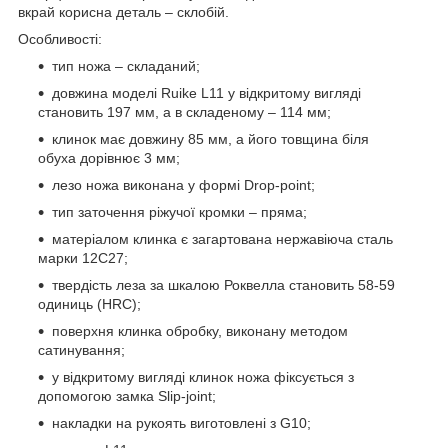
вкрай корисна деталь – склобій.
Особливості:
тип ножа – складаний;
довжина моделі Ruike L11 у відкритому вигляді
становить 197 мм, а в складеному – 114 мм;
клинок має довжину 85 мм, а його товщина біля
обуха дорівнює 3 мм;
лезо ножа виконана у формі Drop-point;
тип заточення ріжучої кромки – пряма;
матеріалом клинка є загартована нержавіюча сталь
марки 12C27;
твердість леза за шкалою Роквелла становить 58-59
одиниць (HRC);
поверхня клинка обробку, виконану методом
сатинування;
у відкритому вигляді клинок ножа фіксується з
допомогою замка Slip-joint;
накладки на рукоять виготовлені з G10;