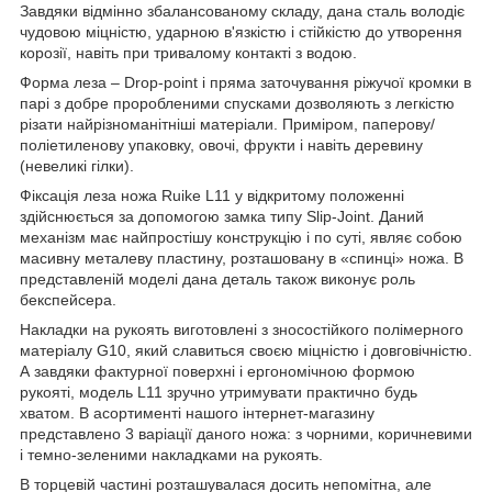
Завдяки відмінно збалансованому складу, дана сталь володіє
чудовою міцністю, ударною в'язкістю і стійкістю до утворення
корозії, навіть при тривалому контакті з водою.
Форма леза – Drop-point і пряма заточування ріжучої кромки в
парі з добре проробленими спусками дозволяють з легкістю
різати найрізноманітніші матеріали. Приміром, паперову/
поліетиленову упаковку, овочі, фрукти і навіть деревину
(невеликі гілки).
Фіксація леза ножа Ruike L11 у відкритому положенні
здійснюється за допомогою замка типу Slip-Joint. Даний
механізм має найпростішу конструкцію і по суті, являє собою
масивну металеву пластину, розташовану в «спинці» ножа. В
представленій моделі дана деталь також виконує роль
бекспейсера.
Накладки на рукоять виготовлені з зносостійкого полімерного
матеріалу G10, який славиться своєю міцністю і довговічністю.
А завдяки фактурної поверхні і ергономічною формою
рукояті, модель L11 зручно утримувати практично будь
хватом. В асортименті нашого інтернет-магазину
представлено 3 варіації даного ножа: з чорними, коричневими
і темно-зеленими накладками на рукоять.
В торцевій частині розташувалася досить непомітна, але