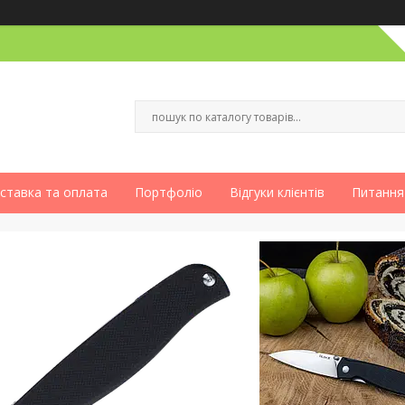
ставка та оплата
Портфоліо
Відгуки клієнтів
Питання