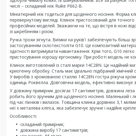
здобула чималу кількість шанувальників. Все за рахунок того
числі – складаний ніж Ruike P662-B.
Мініатюрний ніж годиться для щоденного носіння. Форма кли
перевернутому вигляді. Клинок пристосований для точного к
професійних моделей. Зважаючи на те, що вістря в ножі від
зі шкребінням і різом.
Ручка трохи зігнута. Виїмки на руків'ї забезпечують більш 
застосуванням склотекстоліти G10. Це композитний матеріал,
здатності витримувати навантаження. Крім того, G10 легко 
пристосування хорошу ергономіку. При роботі модель не ковз
Клинок виготовлений із сталі марки 14C28N. Це надійний мат
криогенну обробку. Сталь має ідеально підібраний хімічний 
У виробів з хромованою сталлю 14C28N гостра ріжуча кромка
одиниць Роквелла. Довговічна модель, ефективно виконує 
У довжину примірник досягає 17 сантиметрів, довжина леза
робить його зручним для щоденного носіння. Маленький і ле
під час пікніків і вилазок. Товщина клинка дорівнює 3,1 мілі
неї є металева кліпса, яка забезпечує зручне і надійне кріп
Особливості:
складаний примірник;
довжина виробу 17 сантиметрів;
ніж важить 66 грам;