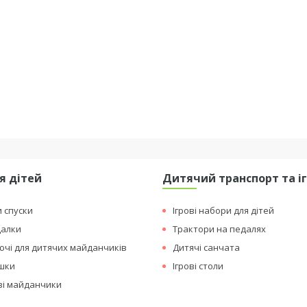
я дітей
Дитячий транспорт та і
и спуски
Ігрові набори для дітей
далки
Трактори на педалях
чі для дитячих майданчиків
Дитячі санчата
ашки
Ігрові столи
ові майданчики