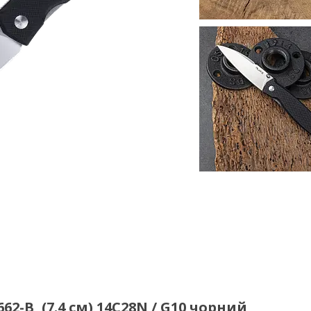
-B, (7.4 см) 14C28N / G10 чорний