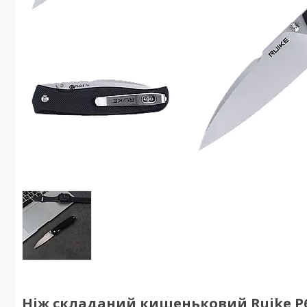
Ніж складаний кишеньковий Ruike P662