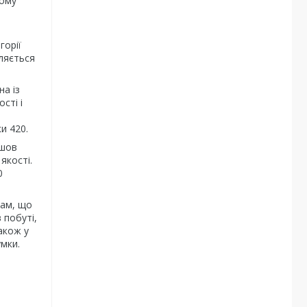
тому
горії
вляється
на із
сті і
и 420.
йшов
якості.
0
рам, що
 побуті,
Також у
умки.