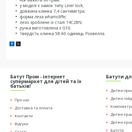
у моделі є замок типу Liner lock;
довжина клинка 7,4 сантиметра;
форма леза wharncliffe;
лезо зроблене із сталі 14C28N;
ручка виготовлена з G10;
твердість клинка 58-60 одиниць Роквелла.
Батут Пром - інтернет
Батути дл
супермаркет для дітей та їх
батьків!
Дитячі гірк
Дитячі гой
Про нас
Комплектую
Доставка та оплата
Дитячі ігр
Контакти
Дитячі ігр
Відгуки
Батути
Статті