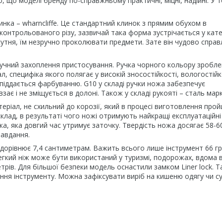
, що моделі бренду по-справжньому практичні, міцні, надійні. У 
нка – wharncliffe. Це стандартний клинок з прямим обухом в
онтрольованого різу, зазвичай така форма зустрічається у кате
сутня, їм незручно проколювати предмети. Зате він чудово спра
зручний захоплення пристосування. Ручка чорного кольору зробле
 специфіка якого полягає у високій зносостійкості, вологостійко
піддається фарбуванню. G10 у складі ручки ножа забезпечує
ає і не зміщується в долоні. Також у складі рукояті – сталь марк
еріал, не схильний до корозії, який в процесі виготовлення про
склад, в результаті чого ножі отримують найкращі експлуатаційні 
, яка довгий час утримує заточку. Твердість ножа досягає 58-6
завдання.
 дорівнює 7,4 сантиметрам. Важить всього лише інструмент 66 г
гкий ніж може бути використаний у туризмі, подорожах, вдома в
метрів. Для більшої безпеки модель оснастили замком Liner lock. 
лення інструменту. Можна зафіксувати виріб на кишеню одягу чи с