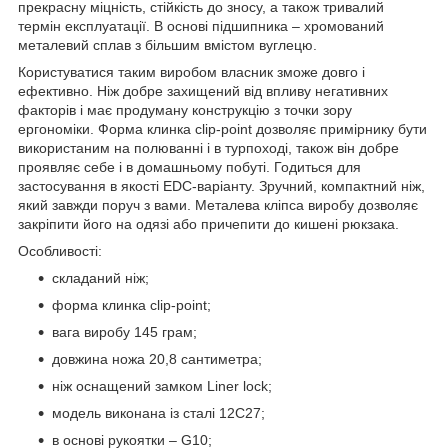
прекрасну міцність, стійкість до зносу, а також тривалий
термін експлуатації. В основі підшипника – хромований
металевий сплав з більшим вмістом вуглецю.
Користуватися таким виробом власник зможе довго і
ефективно. Ніж добре захищений від впливу негативних
факторів і має продуману конструкцію з точки зору
ергономіки. Форма клинка clip-point дозволяє примірнику бути
використаним на полюванні і в турпоході, також він добре
проявляє себе і в домашньому побуті. Годиться для
застосування в якості EDC-варіанту. Зручний, компактний ніж,
який завжди поруч з вами. Металева кліпса виробу дозволяє
закріпити його на одязі або причепити до кишені рюкзака.
Особливості:
складаний ніж;
форма клинка clip-point;
вага виробу 145 грам;
довжина ножа 20,8 сантиметра;
ніж оснащений замком Liner lock;
модель виконана із сталі 12С27;
в основі рукоятки – G10;