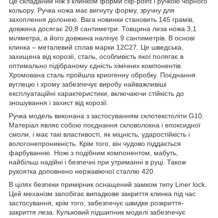
Це складаний ніж з клинком форми clip-point і ручкою чорного
кольору. Ручка ножа має вигнуту форму, зручну для
захоплення долонею. Вага новинки становить 145 грамів,
довжина досягає 20,8 сантиметри. Товщина леза ножа 3,1
міліметра, а його довжина налічує 9 сантиметрів. В основі
клинка – металевий сплав марки 12С27. Це шведська,
захищена від корозії, сталь, особливість якої полягає в
оптимально підібраному єдність хімічних компонентів.
Хромована сталь пройшла криогенну обробку. Поєднання
вуглецю і хрому забезпечує виробу найважливіші
експлуатаційні характеристики, включаючи стійкість до
зношування і захист від корозії.
Ручка модель виконана з застосуванням склотекстоліти G10.
Матеріал являє собою поєднання скловолокна і епоксидної
смоли, і має такі властивості, як міцність, ударостійкість і
вологонепроникність. Крім того, він чудово піддається
фарбуванню. Ножі з подібним компонентом, мабуть,
найбільш надійні і безпечні при утриманні в руці. Також
рукоятка доповнено нержавіючої сталлю 420.
В цілях безпеки примірник оснащений замком типу Liner lock.
Цей механізм запобігає випадкове закриття клинка під час
застосування, крім того, забезпечує швидке розкриття-
закриття леза. Кульковий підшипник моделі забезпечує