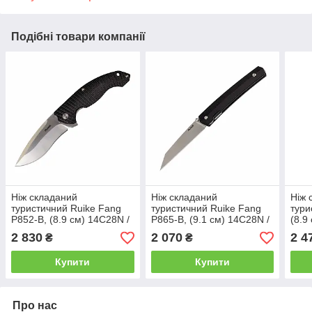
Подібні товари компанії
Ніж складаний
Ніж складаний
Ніж 
туристичний Ruike Fang
туристичний Ruike Fang
тури
P852-B, (8.9 см) 14C28N /
P865-B, (9.1 см) 14C28N /
(8.9
G10 чорний
G10 чорний
чор
2 830
2 070
2 4
₴
₴
Купити
Купити
Про нас