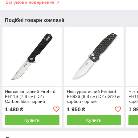
Всі умови повернення
Подібні товари компанії
Ніж кишеньковий Firebird
Ніж туристичний Firebird
Ніж 
FH11S (7.8 см) D2 /
FH926 (8.8 см) D2 / G10 &
FH11
Carbon fiber чорний
карбон чорний
карб
1 480
1 950
1 8
₴
₴
Купити
Купити