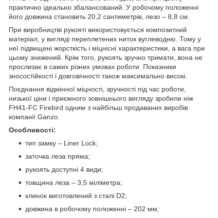
практично ідеально збалансований. У робочому положенні
його довжина становить 20,2 сантиметрів, лезо – 8,8 см.
При виробництві рукояті використовується композитний
матеріал, у вигляді переплетених ниток вуглеводню. Тому у
неї підвищені жорсткість і міцнісні характеристики, а вага при
цьому знижений. Крім того, рукоять зручно тримати, вона не
прослизає в самих різних умовах роботи. Показники
зносостійкості і довговічності також максимально високі.
Поєднання відмінної міцності, зручності під час роботи,
низької ціни і приємного зовнішнього вигляду зробили ніж
FH41-FC Firebird одним з найбільш продаваних виробів
компанії Ganzo.
Особливості:
тип замку – Liner Lock;
заточка леза пряма;
рукоять доступні 4 види;
товщина леза – 3,5 міліметра;
клинок виготовлений з сталі D2;
довжина в робочому положенні – 202 мм;