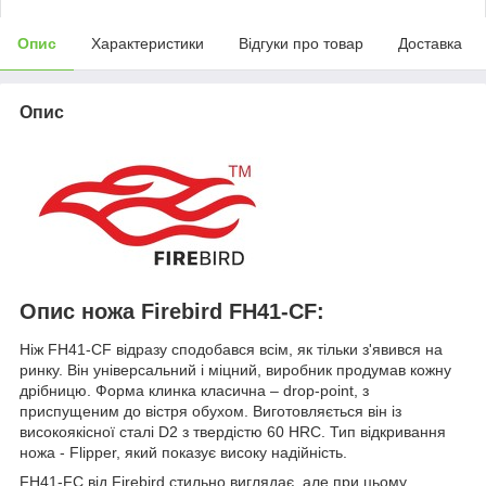
Опис
Характеристики
Відгуки про товар
Доставка
Опис
Опис ножа Firebird FH41-CF:
Ніж FH41-CF відразу сподобався всім, як тільки з'явився на
ринку. Він універсальний і міцний, виробник продумав кожну
дрібницю. Форма клинка класична – drop-point, з
приспущеним до вістря обухом. Виготовляється він із
високоякісної сталі D2 з твердістю 60 HRC. Тип відкривання
ножа - Flipper, який показує високу надійність.
FH41-FC від Firebird стильно виглядає, але при цьому