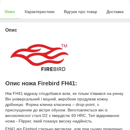
Опис
Характеристики
Відгуки про товар
Доставка
Опис
Опис ножа Firebird FH41:
Ніж FH41 відразу сподобався всім, як тільки з'явився на ринку.
Він універсальний і міцний, виробник продумав кожну
дрібницю. Форма клинка класична – drop-point, з
приспущеним до вістря обухом. Виготовляється він із
високоякісної сталі D2 з твердістю 60 HRC. Тип відкривання
ножа - Flipper, який показує високу надійність.
FH41 від Firebird стильно виглядає, але при цьому практично