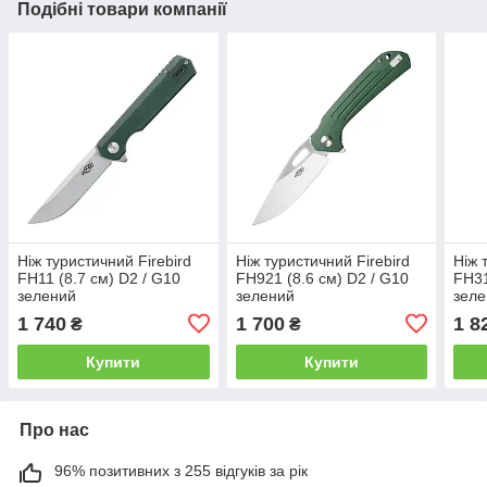
Подібні товари компанії
Ніж туристичний Firebird
Ніж туристичний Firebird
Ніж 
FH11 (8.7 см) D2 / G10
FH921 (8.6 см) D2 / G10
FH31
зелений
зелений
зел
1 740
1 700
1 8
₴
₴
Купити
Купити
Про нас
96% позитивних з 255 відгуків за рік