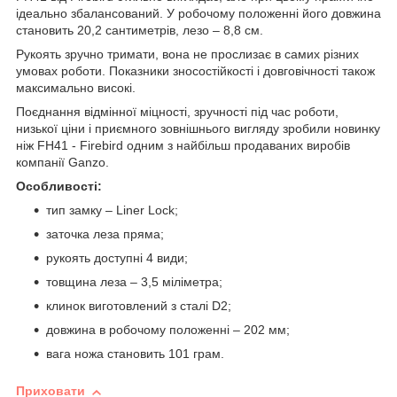
ідеально збалансований. У робочому положенні його довжина
становить 20,2 сантиметрів, лезо – 8,8 см.
Рукоять зручно тримати, вона не прослизає в самих різних
умовах роботи. Показники зносостійкості і довговічності також
максимально високі.
Поєднання відмінної міцності, зручності під час роботи,
низької ціни і приємного зовнішнього вигляду зробили новинку
ніж FH41 - Firebird одним з найбільш продаваних виробів
компанії Ganzo.
Особливості:
тип замку – Liner Lock;
заточка леза пряма;
рукоять доступні 4 види;
товщина леза – 3,5 міліметра;
клинок виготовлений з сталі D2;
довжина в робочому положенні – 202 мм;
вага ножа становить 101 грам.
Приховати