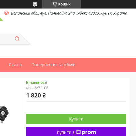
Кошик
Волинська обл., вул. Наливайка 24а, індекс 43023, Луцьк, Україна
Статті
Повернення та обмін
В наявності
Код:
FH31-CF
1 820 ₴
Купити
Купити з