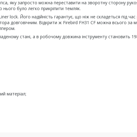
іпса, яку запросто можна переставити на зворотну сторону руко
о нього було легко прикріпити темляк.
ner lock. Його надійність гарантує, що ніж не складеться під ча
тора довговічним. Відкрити ж Firebird FH31 CF можна всього за м
ппером.
складеному стані, а в робочому довжина інструменту становить 1
ий матеріал;