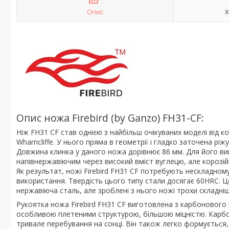
Опис
Х
Опис ножа Firebird (by Ganzo) FH31-CF:
Ніж FH31 CF став однією з найбільш очікуваних моделі від к
Wharncliffe. У нього пряма в геометрії і гладко заточена 
Довжина клинка у даного ножа дорівнює 86 мм. Для його в
напівнержавіючим через високий вміст вуглецю, але корозійн
Як результат, ножі Firebird FH31 CF потребують нескладному
використання. Твердість цього типу стали досягає 60HRC. 
нержавіюча сталь, але зроблені з нього ножі трохи складні
Рукоятка ножа Firebird FH31 CF виготовлена з карбонового 
особливою плетеними структурою, більшою міцністю. Карбо
тривале перебування на сонці. Він також легко формується,