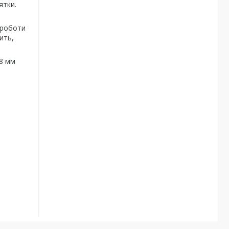
ятки.
с роботи
ить,
98 мм