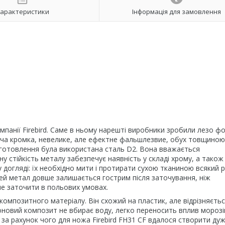
арактеристики
Інформація для замовлення
омпанії Firebird. Саме в ньому нарешті виробники зробили лезо ф
ріжуча кромка, невелике, але ефектне фальшлезвие, обух товщиною
иготовлення була використана сталь D2. Вона вважається
у стійкість металу забезпечує наявність у складі хрому, а також 
 догляді: їх необхідно мити і протирати сухою тканиною всякий р
Цей метал довше залишається гострим після заточування, ніж
ше заточити в польових умовах.
композитного матеріалу. Він схожий на пластик, але відрізняєть
новий композит не вбирає воду, легко переносить вплив морозів
 за рахунок чого для ножа Firebird FH31 CF вдалося створити ду