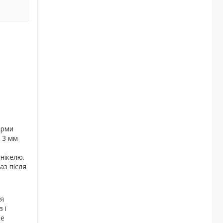
орми
 3 мм
нікелю.
аз після
ся
 і
же