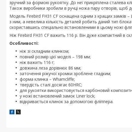
зручний за формою рукоятку. До неї прикріплена сталева кл
Також виробники зробили в ручці ножа пару отворів, щоб д
Модель Firebird FH31 CF оснащена одним з кращих замків – Li
з ним, а невелика кількість деталей робить даний тип блока
скориставшись спеціально встановленими в цьому ножі флі
Ніж Firebird FH31 CF важить 116 р. Він дуже компактний в 
Особливості:
ніж зі складним клинком;
повний розмір цієї моделі – 198 мм;
ніж важить 116 г;
довжина леза дорівнює 86 мм;
заточення ріжучої кромки зроблене гладким;
форма клинка – Wharncliffe;
твердість сталі досягає 60HRC;
для рукоятки використовується карбоновий композитн
у ножі встановлений замок Liner lock;
відкривається клинок за допомогою фліппера.