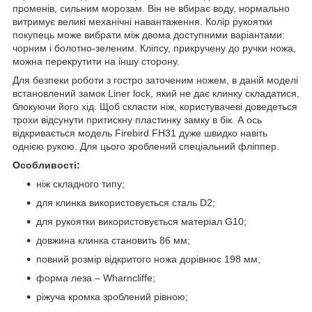
променів, сильним морозам. Він не вбирає воду, нормально
витримує великі механічні навантаження. Колір рукоятки
покупець може вибрати між двома доступними варіантами:
чорним і болотно-зеленим. Кліпсу, прикручену до ручки ножа,
можна перекрутити на іншу сторону.
Для безпеки роботи з гостро заточеним ножем, в даній моделі
встановлений замок Liner lock, який не дає клинку складатися,
блокуючи його хід. Щоб скласти ніж, користувачеві доведеться
трохи відсунути притискну пластинку замку в бік. А ось
відкривається модель Firebird FH31 дуже швидко навіть
однією рукою. Для цього зроблений спеціальний фліппер.
Особливості:
ніж складного типу;
для клинка використовується сталь D2;
для рукоятки використовується матеріал G10;
довжина клинка становить 86 мм;
повний розмір відкритого ножа дорівнює 198 мм;
форма леза – Wharncliffe;
ріжуча кромка зроблений рівною;