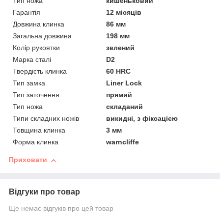
Тип ножа
кишеньковий
Гарантія
12 місяців
Довжина клинка
86 мм
Загальна довжина
198 мм
Колір рукоятки
зелений
Марка сталі
D2
Твердість клинка
60 HRC
Тип замка
Liner Lock
Тип заточення
прямий
Тип ножа
складаний
Типи складних ножів
викидні, з фіксацією
Товщина клинка
3 мм
Форма клинка
warncliffe
Приховати
Відгуки про товар
Ще немає відгуків про цей товар