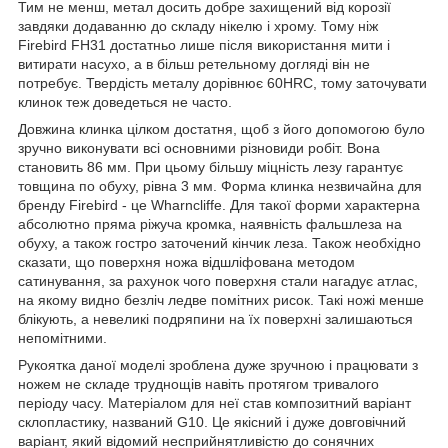
Тим не менш, метал досить добре захищений від корозії
завдяки додаванню до складу нікелю і хрому. Тому ніж
Firebird FH31 достатньо лише після використання мити і
витирати насухо, а в більш ретельному догляді він не
потребує. Твердість металу дорівнює 60HRC, тому заточувати
клинок теж доведеться не часто.
Довжина клинка цілком достатня, щоб з його допомогою було
зручно виконувати всі основними різновиди робіт. Вона
становить 86 мм. При цьому більшу міцність лезу гарантує
товщина по обуху, рівна 3 мм. Форма клинка незвичайна для
бренду Firebird - це Wharncliffe. Для такої форми характерна
абсолютно пряма ріжуча кромка, наявність фальшлеза на
обуху, а також гостро заточений кінчик леза. Також необхідно
сказати, що поверхня ножа відшліфована методом
сатинування, за рахунок чого поверхня стали нагадує атлас,
на якому видно безліч ледве помітних рисок. Такі ножі менше
блікують, а невеликі подряпини на їх поверхні залишаються
непомітними.
Рукоятка даної моделі зроблена дуже зручною і працювати з
ножем не складе труднощів навіть протягом тривалого
періоду часу. Матеріалом для неї став композитний варіант
склопластику, названий G10. Це якісний і дуже довговічний
варіант, який відомий несприйнятливістю до сонячних