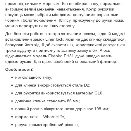
променів, сильним морозам. Він не вбирає воду, нормально
витримує великі механічні навантаження. Колір рукоятки
покупець може вибрати між двома доступними варіантами:
чорним і болотно-зеленим. Кліпсу, прикручену до ручки ножа,
можна перекрутити на іншу сторону.
Для безпеки роботи з гостро заточеним ножем, в даній моделі
встановлений замок Liner lock, який не дає клинку складатися,
блокуючи його хід. Щоб скласти ніж, користувачеві доведеться
трохи відсунути притискну пластинку замку в бік. А ось
відкривається модель Firebird FH31 дуже швидко навіть
однією рукою. Для цього зроблений спеціальний фліппер.
Особливості:
ніж складного типу;
для клинка використовується сталь D2;
для рукоятки використовується матеріал G10;
довжина клинка становить 86 мм;
повний розмір відкритого ножа дорівнює 198 мм;
форма леза – Wharncliffe;
ріжуча кромка зроблений рівною;