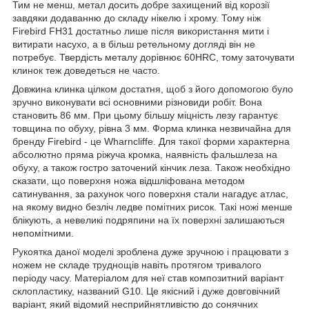
Тим не менш, метал досить добре захищений від корозії
завдяки додаванню до складу нікелю і хрому. Тому ніж
Firebird FH31 достатньо лише після використання мити і
витирати насухо, а в більш ретельному догляді він не
потребує. Твердість металу дорівнює 60HRC, тому заточувати
клинок теж доведеться не часто.
Довжина клинка цілком достатня, щоб з його допомогою було
зручно виконувати всі основними різновиди робіт. Вона
становить 86 мм. При цьому більшу міцність лезу гарантує
товщина по обуху, рівна 3 мм. Форма клинка незвичайна для
бренду Firebird - це Wharncliffe. Для такої форми характерна
абсолютно пряма ріжуча кромка, наявність фальшлеза на
обуху, а також гостро заточений кінчик леза. Також необхідно
сказати, що поверхня ножа відшліфована методом
сатинування, за рахунок чого поверхня стали нагадує атлас,
на якому видно безліч ледве помітних рисок. Такі ножі менше
блікують, а невеликі подряпини на їх поверхні залишаються
непомітними.
Рукоятка даної моделі зроблена дуже зручною і працювати з
ножем не складе труднощів навіть протягом тривалого
періоду часу. Матеріалом для неї став композитний варіант
склопластику, названий G10. Це якісний і дуже довговічний
варіант, який відомий несприйнятливістю до сонячних