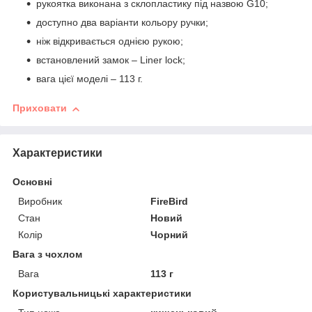
рукоятка виконана з склопластику під назвою G10;
доступно два варіанти кольору ручки;
ніж відкривається однією рукою;
встановлений замок – Liner lock;
вага цієї моделі – 113 г.
Приховати
Характеристики
Основні
Виробник
FireBird
Стан
Новий
Колір
Чорний
Вага з чохлом
Вага
113 г
Користувальницькі характеристики