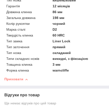
Тип ножа
кишеньковий
Гарантія
12 місяців
Довжина клинка
86 мм
Загальна довжина
198 мм
Колір рукоятки
чорний
Марка сталі
D2
Твердість клинка
60 HRC
Тип замка
Liner Lock
Тип заточення
прямий
Тип ножа
складаний
Типи складних ножів
викидні, з фіксацією
Товщина клинка
3 мм
Форма клинка
warncliffe
Приховати
Відгуки про товар
Ще немає відгуків про цей товар