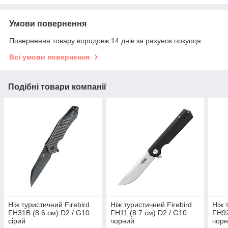
Умови повернення
Повернення товару впродовж 14 днів за рахунок покупця
Всі умови повернення
Подібні товари компанії
Ніж туристичний Firebird
Ніж туристичний Firebird
Ніж 
FH31B (8.6 см) D2 / G10
FH11 (8.7 см) D2 / G10
FH92
сірий
чорний
чор