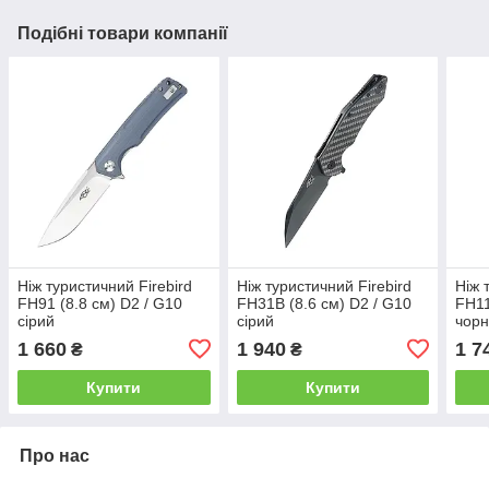
Подібні товари компанії
Ніж туристичний Firebird
Ніж туристичний Firebird
Ніж 
FH91 (8.8 см) D2 / G10
FH31B (8.6 см) D2 / G10
FH11
сірий
сірий
чор
1 660
1 940
1 7
₴
₴
Купити
Купити
Про нас