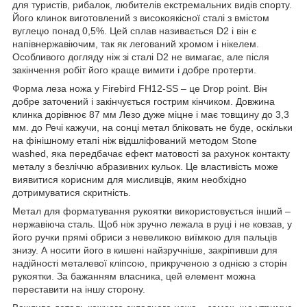
для туристів, рибалок, любителів екстремальних видів спорту.
Його клинок виготовлений з високоякісної сталі з вмістом
вуглецю понад 0,5%. Цей сплав називається D2 і він є
напівнержавіючим, так як легований хромом і нікелем.
Особливого догляду ніж зі сталі D2 не вимагає, але після
закінчення робіт його краще вимити і добре протерти.
Форма леза ножа у Firebird FH12-SS – це Drop point. Він
добре заточений і закінчується гострим кінчиком. Довжина
клинка дорівнює 87 мм Лезо дуже міцне і має товщину до 3,3
мм. до Речі кажучи, на сонці метал бліковать не буде, оскільки
на фінішному етапі ніж відшліфований методом Stone
washed, яка передбачає ефект матовості за рахунок контакту
металу з безліччю абразивних кульок. Це властивість може
виявитися корисним для мисливців, яким необхідно
дотримуватися скритність.
Метал для форматування рукоятки використовується інший –
нержавіюча сталь. Щоб ніж зручно лежала в руці і не ковзав, у
його ручки прямі обриси з невеликою виїмкою для пальців
знизу. А носити його в кишені найзручніше, закріпивши для
надійності металевої кліпсою, прикрученою з однією з сторін
рукоятки. За бажанням власника, цей елемент можна
переставити на іншу сторону.