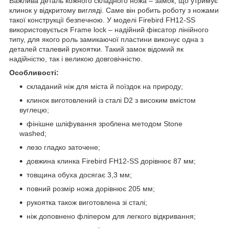
Важлива деталь кожного складного ножа – замок, що утримує
клинок у відкритому вигляді. Саме він робить роботу з ножами
такої конструкції безпечною. У моделі Firebird FH12-SS
використовується Frame lock – надійний фіксатор лінійного
типу, для якого роль замикаючої пластини виконує одна з
деталей сталевий рукоятки. Такий замок відомий як
надійністю, так і великою довговічністю.
Особливості:
складаний ніж для міста й поїздок на природу;
клинок виготовлений із сталі D2 з високим вмістом
вуглецю;
фінішне шліфування зроблена методом Stone
washed;
лезо гладко заточене;
довжина клинка Firebird FH12-SS дорівнює 87 мм;
товщина обуха досягає 3,3 мм;
повний розмір ножа дорівнює 205 мм;
рукоятка також виготовлена зі сталі;
ніж доповнено фліпером для легкого відкривання;