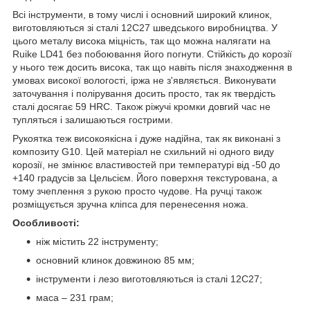
Всі інструменти, в тому числі і основний широкий клинок,
виготовляються зі сталі 12С27 шведського виробництва. У
цього металу висока міцність, так що можна налягати на
Ruike LD41 без побоювання його погнути. Стійкість до корозії
у нього теж досить висока, так що навіть після знаходження в
умовах високої вологості, іржа не з'являється. Виконувати
заточування і полірування досить просто, так як твердість
сталі досягає 59 HRC. Також ріжучі кромки довгий час не
тупляться і залишаються гострими.
Рукоятка теж високоякісна і дуже надійна, так як виконані з
композиту G10. Цей матеріал не схильний ні одного виду
корозії, не змінює властивостей при температурі від -50 до
+140 градусів за Цельсієм. Його поверхня текстурована, а
тому зчеплення з рукою просто чудове. На ручці також
розміщується зручна кліпса для перенесення ножа.
Особливості:
ніж містить 22 інструменту;
основний клинок довжиною 85 мм;
інструменти і лезо виготовляються із сталі 12С27;
маса – 231 грам;