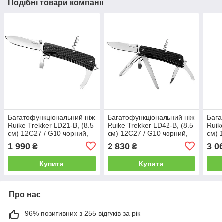
Подібні товари компанії
Багатофункціональний ніж
Багатофункціональний ніж
Бага
Ruike Trekker LD21-B, (8.5
Ruike Trekker LD42-B, (8.5
Ruik
см) 12C27 / G10 чорний,
см) 12C27 / G10 чорний,
см) 
12 інстр.
19 інстр.
23 і
1 990
2 830
3 0
₴
₴
Купити
Купити
Про нас
96% позитивних з 255 відгуків за рік