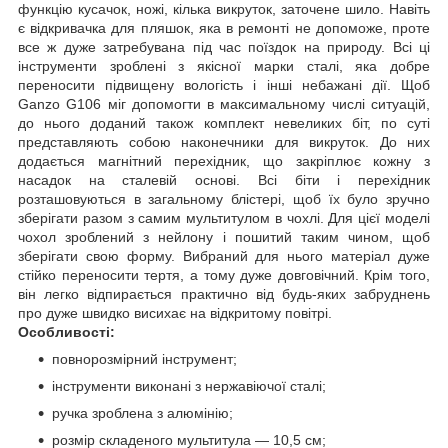
функцію кусачок, ножі, кілька викруток, заточене шило. Навіть
є відкривачка для пляшок, яка в ремонті не допоможе, проте
все ж дуже затребувана під час поїздок на природу. Всі ці
інструменти зроблені з якісної марки сталі, яка добре
переносити підвищену вологість і інші небажані дії. Щоб
Ganzo G106 міг допомогти в максимальному числі ситуацій,
до нього доданий також комплект невеликих біт, по суті
представляють собою наконечники для викруток. До них
додається магнітний перехідник, що закріплює кожну з
насадок на сталевій основі. Всі біти і перехідник
розташовуються в загальному блістері, щоб їх було зручно
зберігати разом з самим мультитулом в чохлі. Для цієї моделі
чохол зроблений з нейлону і пошитий таким чином, щоб
зберігати свою форму. Вибраний для нього матеріал дуже
стійко переносити тертя, а тому дуже довговічний. Крім того,
він легко відпирається практично від будь-яких забруднень
про дуже швидко висихає на відкритому повітрі.
Особливості:
повнорозмірний інструмент;
інструменти виконані з нержавіючої сталі;
ручка зроблена з алюмінію;
розмір складеного мультитула — 10,5 см;