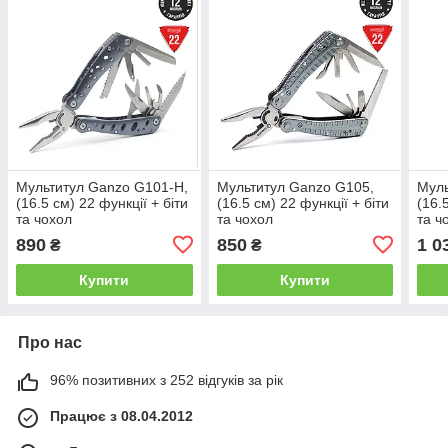
Мультитул Ganzo G101-H,
Мультитул Ganzo G105,
Муль
(16.5 см) 22 функції + біти
(16.5 см) 22 функції + біти
(16.
та чохол
та чохол
та ч
890
850
1 0
₴
₴
Купити
Купити
Про нас
96% позитивних з 252 відгуків за рік
Працює з 08.04.2012