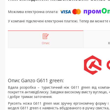
У компанії підключені електронні платежі. Тепер ви можете
Опис
Х
Опис Ganzo G611 green:
Вдала розробка – туристичний ніж G611 green від компан
покриття антивідблиску. Завдяки високому вмісту вуглецю, 
і добре тримає заточення.
Рукоять ножа G611 green має зручну ергономічну форму і 
моделі G611 green є наявність вбудованого в ручку свистка