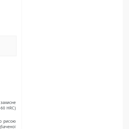
 захисне
-60 HRC)
ою рисою
дбаченої