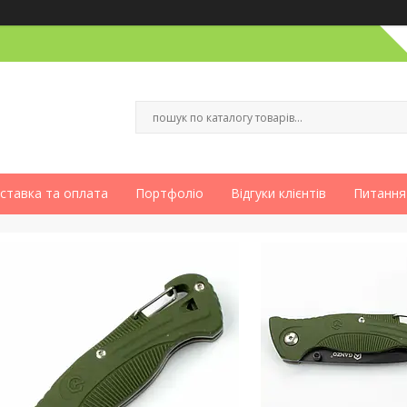
ставка та оплата
Портфоліо
Відгуки клієнтів
Питання