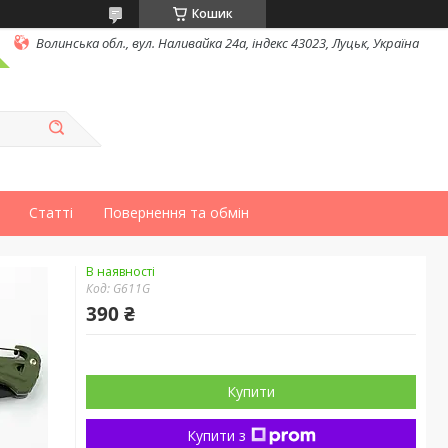
Кошик
Волинська обл., вул. Наливайка 24а, індекс 43023, Луцьк, Україна
Статті
Повернення та обмін
В наявності
Код:
G611G
390 ₴
Купити
Купити з