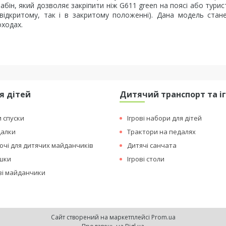
абін, який дозволяє закріпити ніж G611 green на поясі або тури
у відкритому, так і в закритому положенні). Дана модель ста
оходах.
я дітей
Дитячий транспорт та і
и спуски
Ігрові набори для дітей
далки
Трактори на педалях
чі для дитячих майданчиків
Дитячі санчата
ашки
Ігрові столи
ові майданчики
Сайт створений на маркетплейсі
Prom.ua