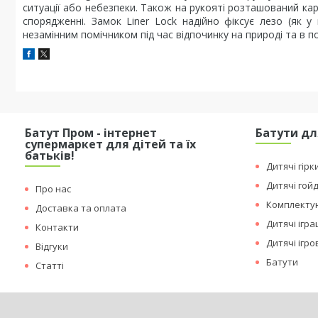
ситуації або небезпеки. Також на рукояті розташований кар
спорядженні. Замок Liner Lock надійно фіксує лезо (як 
незамінним помічником під час відпочинку на природі та в п
Батут Пром - інтернет
Батути дл
супермаркет для дітей та їх
батьків!
Дитячі гірк
Дитячі гой
Про нас
Комплектую
Доставка та оплата
Дитячі ігр
Контакти
Дитячі ігр
Відгуки
Батути
Статті