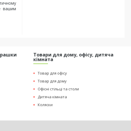
стичному
не вашим
грашки
Товари для дому, офісу, дитяча
кімната
Товар для офісу
Товар для дому
Офісні стільці та столи
Дитяча кімната
Коляски