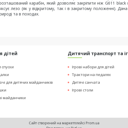
розташований карабін, який дозволяє закріпити ніж G611 black 
ксує лезо (як у відкритому, так і в закритому положенні). Дан
рироді та в походах.
я дітей
Дитячий транспорт та і
и спуски
Ігрові набори для дітей
далки
Трактори на педалях
чі для дитячих майданчиків
Дитячі санчата
ашки
Ігрові столи
ові майданчики
Сайт створений на маркетплейсі
Prom.ua