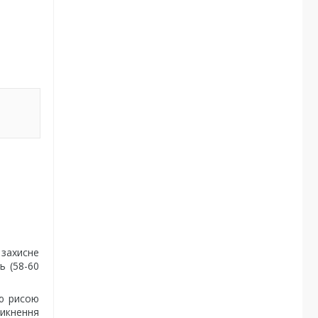
 захисне
ь (58-60
ою рисою
никнення