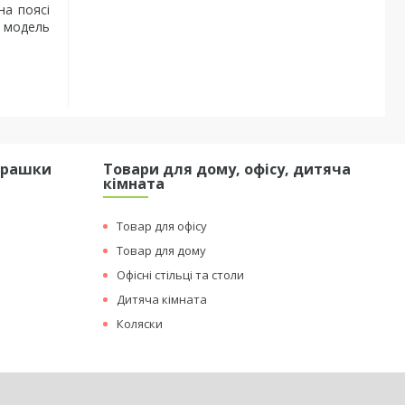
на поясі
а модель
грашки
Товари для дому, офісу, дитяча
кімната
Товар для офісу
Товар для дому
Офісні стільці та столи
Дитяча кімната
Коляски