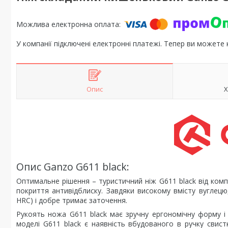
У компанії підключені електронні платежі. Тепер ви можете
Опис
Х
Опис Ganzo G611 black:
Оптимальне рішення – туристичний ніж G611 black від компа
покриття антивідблиску. Завдяки високому вмісту вуглецю,
HRC) і добре тримає заточення.
Рукоять ножа G611 black має зручну ергономічну форму і
моделі G611 black є наявність вбудованого в ручку свис