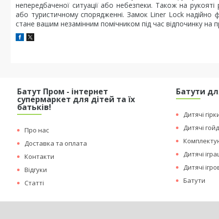
непередбаченої ситуації або небезпеки. Також на рукояті 
або туристичному спорядженні. Замок Liner Lock надійно фі
стане вашим незамінним помічником під час відпочинку на п
Батут Пром - інтернет
Батути дл
супермаркет для дітей та їх
батьків!
Дитячі гірк
Дитячі гой
Про нас
Комплектую
Доставка та оплата
Дитячі ігр
Контакти
Дитячі ігр
Відгуки
Батути
Статті