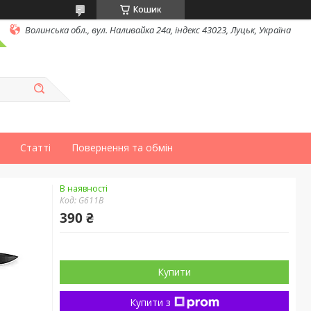
Кошик
Волинська обл., вул. Наливайка 24а, індекс 43023, Луцьк, Україна
Статті
Повернення та обмін
В наявності
Код:
G611B
390 ₴
Купити
Купити з