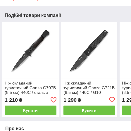
Подібні товари компанії
Ніж складаний
Ніж складаний
Ніж 
туристичний Ganzo G707В
туристичний Ganzo G721В
тури
(8.5 см) 440C / сталь з
(8.5 см) 440C / G10
(8.5
деревом чорний
чорний, чорний клинок
зеле
1 210
1 290
1 2
₴
₴
Купити
Купити
Про нас