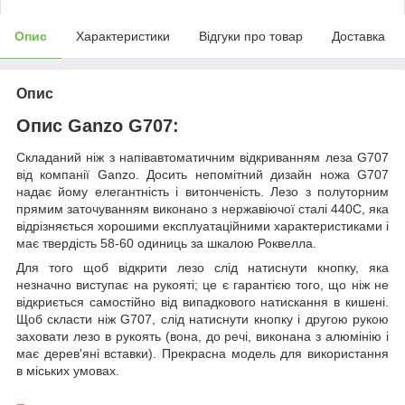
Опис
Характеристики
Відгуки про товар
Доставка
Опис
Опис Ganzo G707:
Складаний ніж з напівавтоматичним відкриванням леза G707
від компанії Ganzo. Досить непомітний дизайн ножа G707
надає йому елегантність і витонченість. Лезо з полуторним
прямим заточуванням виконано з нержавіючої сталі 440С, яка
відрізняється хорошими експлуатаційними характеристиками і
має твердість 58-60 одиниць за шкалою Роквелла.
Для того щоб відкрити лезо слід натиснути кнопку, яка
незначно виступає на рукояті; це є гарантією того, що ніж не
відкриється самостійно від випадкового натискання в кишені.
Щоб скласти ніж G707, слід натиснути кнопку і другою рукою
заховати лезо в рукоять (вона, до речі, виконана з алюмінію і
має дерев'яні вставки). Прекрасна модель для використання
в міських умовах.