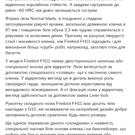
відмінною корозійною стійкістю. А завдяки гартуванню до
рівня ~60 HRC ніж довго залишається гострим.
Форма леза Normal blade, в поєднанні з гладкою
заточуванням ріжучої кромки, загальною довжиною клинка в
87 мм і товщиною біля обуха 3,3 мм чудово справляється з
ріжучими та колючими діями. Причому за рахунок твердості
сталі і масивності клинка, ніж Firebird FH11 підходить і для
виконання більш «грубі» робіт, наприклад, заготівлі гілок для
багаття.
У моделі Firebird FH11 немає двостороннього шпенька або
спеціальної кнопки для відкриття. Лезо витягується за
допомогою спеціального «плавця», що є частиною самого
клинка. У відкритому вигляді ця ж деталь виконує роль
своєрідної гарди, захищаючи долоню користувача від
випадкового зісковзування. А от фіксація ножа у відкритому
вигляді здійснюється за допомогою замка Liner-lock.
Рукоятку складного ножа Firebird FH11 має досить чіпкі
накладки з G10, які незважаючи на незграбний дизайн добре
заповнюють долоню практично будь-якого розміру.
Ще однією перевагою даного «складника» є наявність
спеціальної насічки біля основи клинка і на бекспейсере, що
робить ніж більш зручним при утриманні прямим або