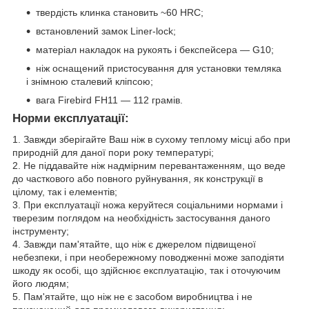
твердість клинка становить ~60 HRC;
встановлений замок Liner-lock;
матеріал накладок на рукоять і бекспейсера — G10;
ніж оснащений пристосування для установки темляка
і знімною сталевий кліпсою;
вага Firebird FH11 — 112 грамів.
Норми експлуатації:
1. Завжди зберігайте Ваш ніж в сухому теплому місці або при
природній для даної пори року температурі;
2. Не піддавайте ніж надмірним перевантаженням, що веде
до часткового або повного руйнування, як конструкції в
цілому, так і елементів;
3. При експлуатації ножа керуйтеся соціальними нормами і
тверезим поглядом на необхідність застосування даного
інструменту;
4. Завжди пам'ятайте, що ніж є джерелом підвищеної
небезпеки, і при необережному поводженні може заподіяти
шкоду як особі, що здійснює експлуатацію, так і оточуючим
його людям;
5. Пам'ятайте, що ніж не є засобом виробництва і не