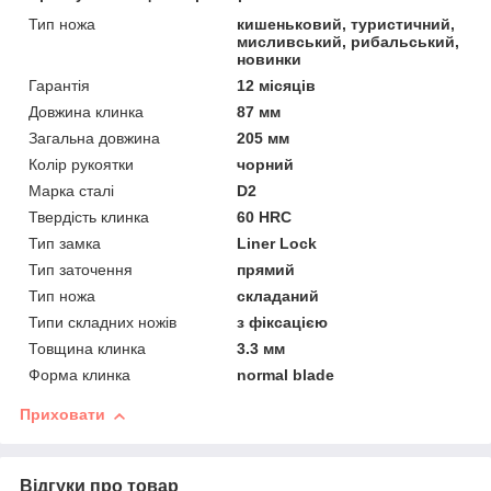
Тип ножа
кишеньковий, туристичний,
мисливський, рибальський,
новинки
Гарантія
12 місяців
Довжина клинка
87 мм
Загальна довжина
205 мм
Колір рукоятки
чорний
Марка сталі
D2
Твердість клинка
60 HRC
Тип замка
Liner Lock
Тип заточення
прямий
Тип ножа
складаний
Типи складних ножів
з фіксацією
Товщина клинка
3.3 мм
Форма клинка
normal blade
Приховати
Відгуки про товар