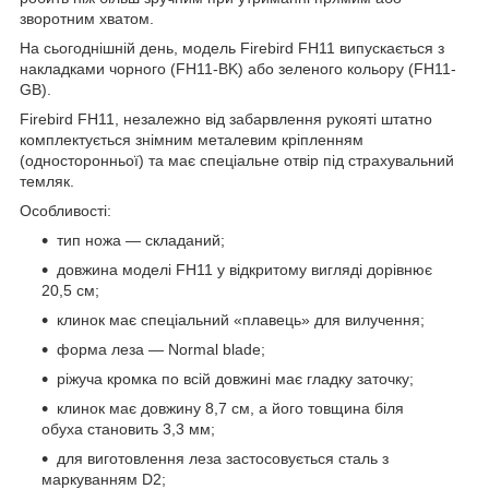
зворотним хватом.
На сьогоднішній день, модель Firebird FH11 випускається з
накладками чорного (FH11-BK) або зеленого кольору (FH11-
GB).
Firebird FH11, незалежно від забарвлення рукояті штатно
комплектується знімним металевим кріпленням
(односторонньої) та має спеціальне отвір під страхувальний
темляк.
Особливості:
тип ножа — складаний;
довжина моделі FH11 у відкритому вигляді дорівнює
20,5 см;
клинок має спеціальний «плавець» для вилучення;
форма леза — Normal blade;
ріжуча кромка по всій довжині має гладку заточку;
клинок має довжину 8,7 см, а його товщина біля
обуха становить 3,3 мм;
для виготовлення леза застосовується сталь з
маркуванням D2;