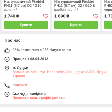
Ніж туристичний Firebird
Ніж туристичний Firebird
Ніж 
FH11 (8.7 см) D2 / G10
FH11 (8.7 см) D2 / G10 &
FH92
зелений
карбон чорний
чор
1 740
1 890
1 7
₴
₴
Купити
Купити
Про нас
96% позитивних з 255 відгуків за рік
Працює з 08.04.2012
м. Луцьк
Волинська обл., вул. Наливайка 24а, індекс 43023, Луцьк,
Україна
Контакти
Сьогодні вихідний
Показати весь графік роботи