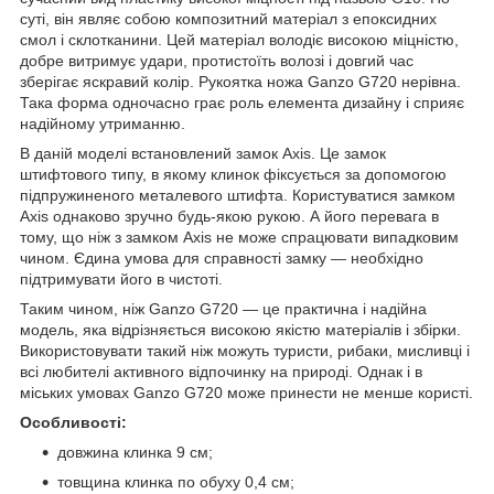
суті, він являє собою композитний матеріал з епоксидних
смол і склотканини. Цей матеріал володіє високою міцністю,
добре витримує удари, протистоїть волозі і довгий час
зберігає яскравий колір. Рукоятка ножа Ganzo G720 нерівна.
Така форма одночасно грає роль елемента дизайну і сприяє
надійному утриманню.
В даній моделі встановлений замок Axis. Це замок
штифтового типу, в якому клинок фіксується за допомогою
підпружиненого металевого штифта. Користуватися замком
Axis однаково зручно будь-якою рукою. А його перевага в
тому, що ніж з замком Axis не може спрацювати випадковим
чином. Єдина умова для справності замку — необхідно
підтримувати його в чистоті.
Таким чином, ніж Ganzo G720 — це практична і надійна
модель, яка відрізняється високою якістю матеріалів і збірки.
Використовувати такий ніж можуть туристи, рибаки, мисливці і
всі любителі активного відпочинку на природі. Однак і в
міських умовах Ganzo G720 може принести не менше користі.
Особливості:
довжина клинка 9 см;
товщина клинка по обуху 0,4 см;