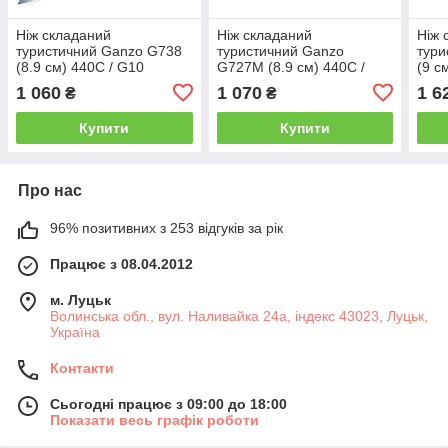
Ніж складаний
Ніж складаний
Ніж 
туристичний Ganzo G738
туристичний Ganzo
тури
(8.9 см) 440C / G10
G727M (8.9 см) 440С /
(9 с
помаранчевий
G10 чорний
1 060
1 070
1 6
₴
₴
Купити
Купити
Про нас
96% позитивних з 253 відгуків за рік
Працює з 08.04.2012
м. Луцьк
Волинська обл., вул. Наливайка 24а, індекс 43023, Луцьк,
Україна
Контакти
Сьогодні працює з 09:00 до 18:00
Показати весь графік роботи