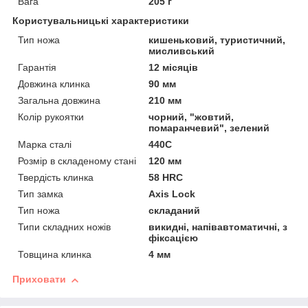
Вага
205 г
Користувальницькі характеристики
Тип ножа
кишеньковий, туристичний,
мисливський
Гарантія
12 місяців
Довжина клинка
90 мм
Загальна довжина
210 мм
Колір рукоятки
чорний, "жовтий,
помаранчевий", зелений
Марка сталі
440C
Розмір в складеному стані
120 мм
Твердість клинка
58 HRC
Тип замка
Axis Lock
Тип ножа
складаний
Типи складних ножів
викидні, напівавтоматичні, з
фіксацією
Товщина клинка
4 мм
Приховати