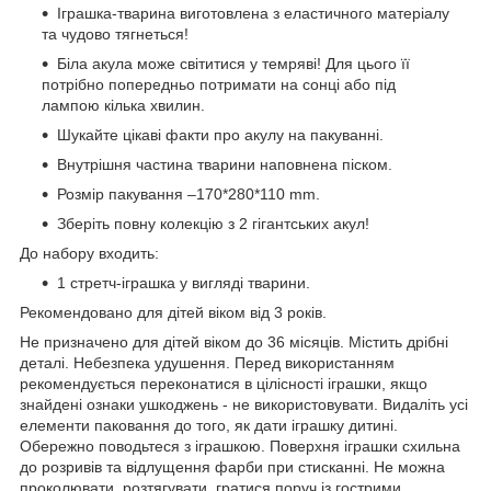
Іграшка-тварина виготовлена з еластичного матеріалу
та чудово тягнеться!
Біла акула може світитися у темряві! Для цього її
потрібно попередньо потримати на сонці або під
лампою кілька хвилин.
Шукайте цікаві факти про акулу на пакуванні.
Внутрішня частина тварини наповнена піском.
Розмір пакування –170*280*110 mm.
Зберіть повну колекцію з 2 гігантських акул!
До набору входить:
1 стретч-іграшка у вигляді тварини.
Рекомендовано для дітей віком від 3 років.
Не призначено для дітей віком до 36 місяців. Містить дрібні
деталі. Небезпека удушення. Перед використанням
рекомендується переконатися в цілісності іграшки, якщо
знайдені ознаки ушкоджень - не використовувати. Видаліть усі
елементи паковання до того, як дати іграшку дитині.
Обережно поводьтеся з іграшкою. Поверхня іграшки схильна
до розривів та відлущення фарби при стисканні. Не можна
проколювати, розтягувати, гратися поруч із гострими