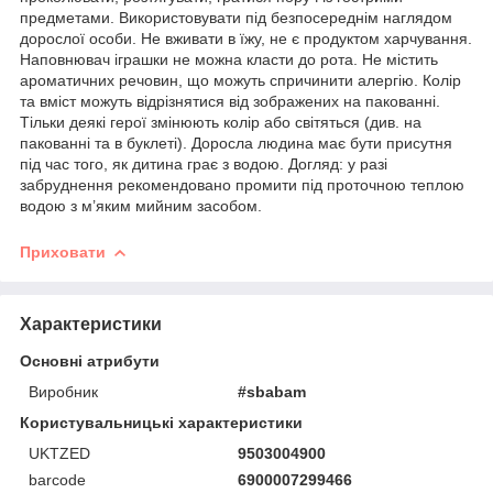
предметами. Використовувати під безпосереднім наглядом
дорослої особи. Не вживати в їжу, не є продуктом харчування.
Наповнювач іграшки не можна класти до рота. Не містить
ароматичних речовин, що можуть спричинити алергію. Колір
та вміст можуть відрізнятися від зображених на пакованні.
Тільки деякі герої змінюють колір або світяться (див. на
пакованні та в буклеті). Доросла людина має бути присутня
під час того, як дитина грає з водою. Догляд: у разі
забруднення рекомендовано промити під проточною теплою
водою з м’яким мийним засобом.
Приховати
Характеристики
Основні атрибути
Виробник
#sbabam
Користувальницькі характеристики
UKTZED
9503004900
barcode
6900007299466