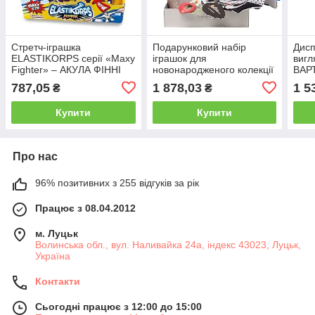
Стретч-іграшка
Подарунковий набір
Дисп
ELASTIKORPS серії «Maxy
іграшок для
вигл
Fighter» – АКУЛА ФІННІ
новонародженого колекції
ВАР
"Садочок у місті" –
(10 ш
787,05
1 878,03
1 5
₴
₴
ЧОРНО-БІЛА ГАРМОНІЯ
Купити
Купити
Про нас
96% позитивних з 255 відгуків за рік
Працює з 08.04.2012
м. Луцьк
Волинська обл., вул. Наливайка 24а, індекс 43023, Луцьк,
Україна
Контакти
Сьогодні працює з 12:00 до 15:00