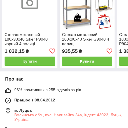
Стелаж металевий
Стелаж металевий
Сте
180х90х40 Siker P9040
180x90x40 Siker G9040 4
180х
чорний 4 полиці
полиці
P904
1 032,15
935,55
1 3
₴
₴
Купити
Купити
Про нас
96% позитивних з 255 відгуків за рік
Працює з 08.04.2012
м. Луцьк
Волинська обл., вул. Наливайка 24а, індекс 43023, Луцьк,
Україна