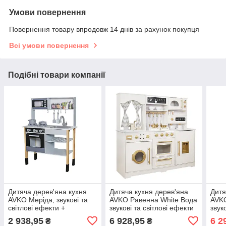
Умови повернення
Повернення товару впродовж 14 днів за рахунок покупця
Всі умови повернення
Подібні товари компанії
Дитяча дерев'яна кухня
Дитяча кухня дерев'яна
Дитя
AVKO Меріда, звукові та
AVKO Равенна White Вода
AVKO
світлові ефекти +
звукові та світлові ефекти
звук
аксесуари
+ аксесуари
+ ак
2 938,95
6 928,95
6 2
₴
₴