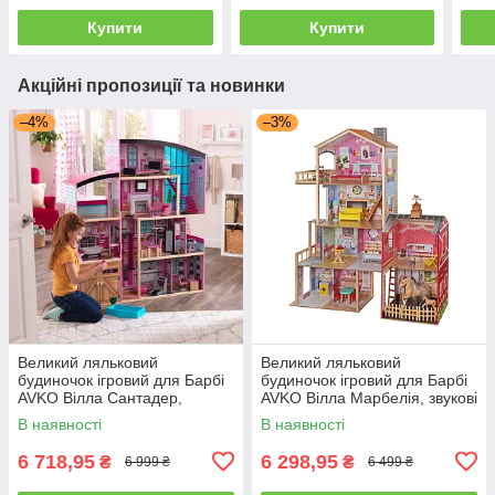
Купити
Купити
Акційні пропозиції та новинки
–4%
–3%
Великий ляльковий
Великий ляльковий
будиночок ігровий для Барбі
будиночок ігровий для Барбі
AVKO Вілла Сантадер,
AVKO Вілла Марбелія, звукові
звукові та світлові ефекти
та світлові ефекти
В наявності
В наявності
6 718,95
6 298,95
₴
₴
6 999 ₴
6 499 ₴