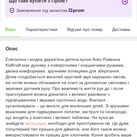
Що таке купити з Пром?
Замовлення під захистом
Опис
Характеристики
Відгуки про товар
Доставка
Опис
Елегантна і модна дерев'яна дитяча кухня Avko Равенна
KidKraft має духовку з поворотними і клацаючими ручками,
двома комфорками, зручними полицями для зберігання.
Дітям сподобається веселий хрусткий звук нарізаних овочів,
які потім можна обсмажити на плиті за допомогою світлових і
звукових датчиків руху. Про важливість миття рук до і після
приготування можна дізнатися з великої раковини з
підсвічуванням і звуками проточної води. Вчитися
організовувати – це весело для маленьких дітей. Зі зручними
вішалками для підвішування лопатки, каструлі та сковороди,
що входять у комплект, і великої таблички. На кухні ви
знайдете
аксесуари
, необхідні для приготування їжі. Це дуже
популярний тип іграшок для дівчаток, але його також можна
використовувати як іграшку для хлопчиків. Кухня зробить ваше