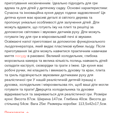
приготування нескінченним. Ідеально підходить для гри
вдома та для дітей у дитячому садку. Основні характеристики:
Сучасна та інноваційна кухня дарує години задоволення! Ця
дитяча кухня має красиві деталі зі світлого дерева та
пропонує унікальні особливості для залучення дітей. Діти
можуть вдавати, що готують їжу на плиті та решітці за
допомогою світлових і звукових датчиків руху. Діти можуть
готувати їжу для гри в мікрохвильовій печі зі звуками.
Освіжаючі напої приготовані за допомогою функціонального
льодогенератора, який видає пластикові кубики льоду. Після
приготування їжі діти можуть навчитися практичним навичкам
миття
посуду
в раковині. Великий холодильник, глибока
морозильна камера та велика кількість полиць навчають дітей
складати каструлі, сковорідки та грати з їжею. Ця кухня має
робочі ручки, які клацають і вмикають духовку та кран, плита
та гриль підсвічуються звуковими датчиками руху для
реалістичної гри У нашій реалістичній дитячій іграшці є
духовка, холодильник і мікрохвильова піч, щоб ваші діти могли
готувати та прати! Дверцята холодильника та духовки
відкриваються та закриваються для реалістичної гри. Розміри
кухні: Висота 87см. Ширина 147см. Глибина 40см. Висота до
стільниці 54см. Вага 25кг. Размеры коробки: 113,5х42х17,5см.
Приховати