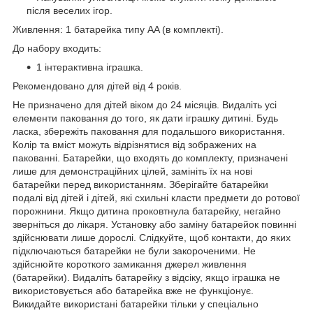
після веселих ігор.
Живлення: 1 батарейка типу AA (в комплекті).
До набору входить:
1 інтерактивна іграшка.
Рекомендовано для дітей від 4 років.
Не призначено для дітей віком до 24 місяців. Видаліть усі
елементи паковання до того, як дати іграшку дитині. Будь
ласка, збережіть паковання для подальшого використання.
Колір та вміст можуть відрізнятися від зображених на
пакованні. Батарейки, що входять до комплекту, призначені
лише для демонстраційних цілей, замініть їх на нові
батарейки перед використанням. Зберігайте батарейки
подалі від дітей і дітей, які схильні класти предмети до ротової
порожнини. Якщо дитина проковтнула батарейку, негайно
зверніться до лікаря. Установку або заміну батарейок повинні
здійснювати лише дорослі. Слідкуйте, щоб контакти, до яких
підключаються батарейки не були закороченими. Не
здійснюйте короткого замикання джерел живлення
(батарейки). Видаліть батарейку з відсіку, якщо іграшка не
використовується або батарейка вже не функціонує.
Викидайте використані батарейки тільки у спеціально