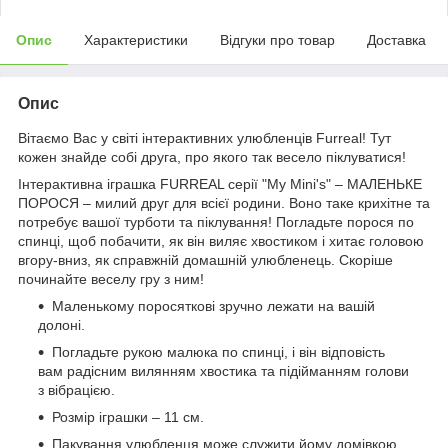
Опис
Характеристики
Відгуки про товар
Доставка
Опис
Вітаємо Вас у світі інтерактивних улюбленців Furreal! Тут
кожен знайде собі друга, про якого так весело піклуватися!
Інтерактивна іграшка FURREAL серії "My Mini's" – МАЛЕНЬКЕ
ПОРОСЯ – милий друг для всієї родини. Воно таке крихітне та
потребує вашої турботи та піклування! Погладьте порося по
спинці, щоб побачити, як він виляє хвостиком і хитає головою
вгору-вниз, як справжній домашній улюбленець. Скоріше
починайте веселу гру з ним!
Маленькому поросяткові зручно лежати на вашій
долоні.
Погладьте рукою малюка по спинці, і він відповість
вам радісним вилянням хвостика та підійманням голови
з вібрацією.
Розмір іграшки – 11 см.
Пакування улюбленця може служити йому домівкою