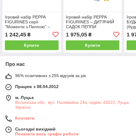
Ігровий набір PEPPA
Ігровий набір PEPPA
Ігро
FIGURINES серії
FIGURINES – ДИТЯЧИЙ
БУД
"Моменти з Пеппою" –
САДОК ПЕППИ
(буд
СЕСТРИЧКИ НА
фігу
1 242,45
1 975,05
1 9
₴
₴
ПРОГУЛЯНЦІ
Купити
Купити
Про нас
96% позитивних з 255 відгуків за рік
Працює з 08.04.2012
м. Луцьк
Волинська обл., вул. Наливайка 24а, індекс 43023, Луцьк,
Україна
Контакти
Сьогодні вихідний
Показати весь графік роботи