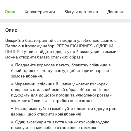
Опис
Характеристики
Відгуки про товар
Доставка
Опис
Відкрийте багатогранний світ моди зі улюбленою свинкою
Пеппою в ігровому наборі PEPPA FIGURINES - ОДЯГНИ
ПЕППУ! Тут ви знайдете одяг, взуття й аксесуари, з якими
можна створити багато стильних образів!
Поєднайте коралове пальто, блакитну спідницю в
білий горошок і жовту шапку, щоб створити чарівне
зимове вбрання.
Черевички, спідниця й шапка у жовтих кольорах
створюють стильний осінній образ. Вбрання Пеппи
підходить для дощової погоди та улюбленої розваги
знаменитої свинки — стрибків по калюжах.
Експериментуйте і комбінуйте елементи одягу в різні
варіації, щоб створити нові вбрання!
Одяг, аксесуари та взуття ніжних кольорів чудово
поєднується між собою за колірною гаммою.