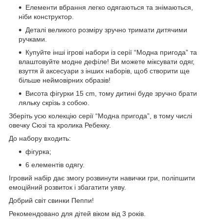
Елементи вбрання легко одягаються та знімаються,
ніби конструктор.
Деталі великого розміру зручно тримати дитячими
ручками.
Купуйте інші ігрові набори із серії “Модна пригода” та
влаштовуйте модне дефіле! Ви можете міксувати одяг,
взуття й аксесуари з інших наборів, щоб створити ще
більше неймовірних образів!
Висота фігурки 15 cm, тому дитині буде зручно брати
ляльку скрізь з собою.
Зберіть усю колекцію серії “Модна пригода”, в тому числі
овечку Сюзі та кролика Ребекку.
До набору входить:
фігурка;
6 елементів одягу.
Ігровий набір дає змогу розвинути навички гри, поліпшити
емоційний розвиток і збагатити уяву.
Добрий світ свинки Пеппи!
Рекомендовано для дітей віком від 3 років.