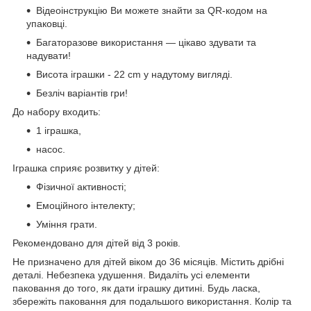
Відеоінструкцію Ви можете знайти за QR-кодом на
упаковці.
Багаторазове використання — цікаво здувати та
надувати!
Висота іграшки - 22 cm у надутому вигляді.
Безліч варіантів гри!
До набору входить:
1 іграшка,
насос.
Іграшка сприяє розвитку у дітей:
Фізичної активності;
Емоційного інтелекту;
Уміння грати.
Рекомендовано для дітей від 3 років.
Не призначено для дітей віком до 36 місяців. Містить дрібні
деталі. Небезпека удушення. Видаліть усі елементи
паковання до того, як дати іграшку дитині. Будь ласка,
збережіть паковання для подальшого використання. Колір та