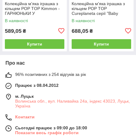
Колекційна м'яка іграшка з
Колекційна м'яка іграшка з
кільцем POP TOP Kimmon -
кільцем POP TOP
ГАРНЮНЬКИ У
Cureplaneta серії "Baby
КАПЕЛЮШКАХ (у дисп., в ас.)
Three" - КОТИКИ ТА ПЕСИКИ
В наявності
В наявності
(у дисп., в ас.)
589,05
688,05
₴
₴
Купити
Купити
Про нас
96% позитивних з 254 відгуків за рік
Працює з 08.04.2012
м. Луцьк
Волинська обл., вул. Наливайка 24а, індекс 43023, Луцьк,
Україна
Контакти
Сьогодні працює з 09:00 до 18:00
Показати весь графік роботи