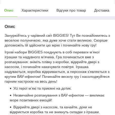
Опис
Характеристики
Відгуки про товар
Доставка
Опис
Занурюйтесь у чарівний світ BIGGIES! Тут Ви познайомитесь з
веселою полуничкою, яка дуже хоче стати великою. Скоріше
допоможіть їй здійснити цю мрію і починайте нову гру!
Ігрові набори BIGGIES поєднують в собі переваги м’якої
іграшки та надувного м’ячика. Гра починається вже з
розпакування: зніміть плівку з коробки, відкрийте двері з
насосом, і починайте накачувати повітря. Іграшка
надувається, коробка відкривається, а персонаж з’являється з
крутим ВАУ-ефектом! Починайте веселу гру і насолоджуйтеся
гарним настроєм на весь день!
Усі герої м’які та приємні на дотик.
Незвичайне розпакування з ВАУ-ефектом — викликає
море позитивних емоцій!
Відкрийте двері з насосом, та качайте, доки не
відкриється коробка та не зникнуть складки з іграшки.