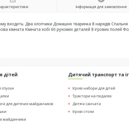
арактеристики
Інформація для замовлення
ому входить: Два хлопчики Домашня тваринка 8 нарядів Спальня
ова кімната Кімната хобі 60 рухомих деталей 8 ігрових полей Ф
я дітей
Дитячий транспорт та і
и спуски
Ігрові набори для дітей
далки
Трактори на педалях
чі для дитячих майданчиків
Дитячі санчата
ашки
Ігрові столи
ові майданчики