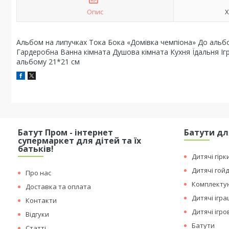
Опис
Х
Альбом на липучках Тока Бока «Домівка чемпіона» До альб
Гардеробна Ванна кімната Душова кімната Кухня Їдальня Ігр
альбому 21*21 см
Батут Пром - інтернет
Батути дл
супермаркет для дітей та їх
батьків!
Дитячі гірк
Дитячі гой
Про нас
Комплектую
Доставка та оплата
Дитячі ігр
Контакти
Дитячі ігр
Відгуки
Батути
Статті