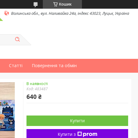
Кошик
Волинська обл., вул. Наливайка 24а, індекс 43023, Луцьк, Україна
Статті
Повернення та обмін
В наявності
Код:
483487
640 ₴
Купити
Купити з