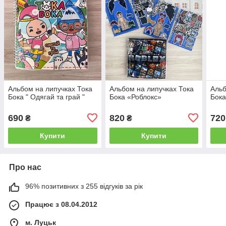
Альбом на липучках Тока
Альбом на липучках Тока
Альб
Бока " Одягай та грай "
Бока «Роблокс»
Бока
690
820
720
₴
₴
Купити
Купити
Про нас
96% позитивних з 255 відгуків за рік
Працює з 08.04.2012
м. Луцьк