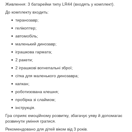
Живлення: 3 батарейки типу LR44 (входять у комплект).
До комплекту входить:
тиранозавр;
гелікоптер;
автомобіль;
маленький динозавр;
іграшкова гармата;
2 ракети;
2 іграшкові вогнепальні зброї;
сітка для маленького динозавра;
капкан;
роботизована клешня;
пробірка зі слаймом;
інструкція.
Гра сприяє емоційному розвитку, збагачує уяву й допомагає
розвинути уміння гратися.
Рекомендовано для дітей віком від 3 років.