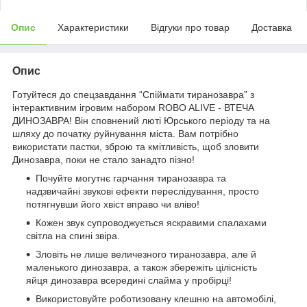
Опис
Характеристики
Відгуки про товар
Доставка
Опис
Готуйтеся до спецзавдання “Спіймати тиранозавра” з
інтерактивним ігровим набором ROBO ALIVE - ВТЕЧА
ДИНОЗАВРА! Він сповнений люті Юрського періоду та на
шляху до початку руйнування міста. Вам потрібно
використати пастки, зброю та кмітливість, щоб зловити
Динозавра, поки не стало занадто пізно!
Почуйте могутнє гарчання тиранозавра та
надзвичайні звукові ефекти переслідування, просто
потягнувши його хвіст вправо чи вліво!
Кожен звук супроводжується яскравими спалахами
світла на спині звіра.
Зловіть не лише величезного тиранозавра, але й
маленького динозавра, а також збережіть цілісність
яйця динозавра всередині слайма у пробірці!
Використовуйте роботизовану клешню на автомобілі,