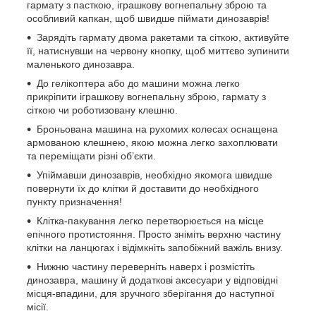
гармату з пасткою, іграшкову вогнепальну зброю та
особливий капкан, щоб швидше піймати динозаврів!
Зарядіть гармату двома ракетами та сіткою, активуйте
її, натиснувши на червону кнопку, щоб миттєво зупинити
маленького динозавра.
До гелікоптера або до машини можна легко
прикріпити іграшкову вогнепальну зброю, гармату з
сіткою чи роботизовану клешню.
Броньована машина на рухомих колесах оснащена
армованою клешнею, якою можна легко захоплювати
та переміщати різні об’єкти.
Упіймавши динозаврів, необхідно якомога швидше
повернути їх до клітки й доставити до необхідного
пункту призначення!
Клітка-пакування легко перетворюється на місце
епічного протистояння. Просто зніміть верхню частину
клітки на ланцюгах і відімкніть запобіжний важіль внизу.
Нижню частину переверніть наверх і розмістіть
динозавра, машину й додаткові аксесуари у відповідні
місця-впадини, для зручного зберігання до наступної
місії.