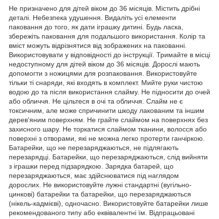
Не призначено для дітей віком до 36 місяців. Містить дрібні
деталі. Небезпека удушення. Видаліть усі елементи
паковання до того, як дати іграшку дитині. Будь ласка,
збережіть паковання для подальшого використання. Колір та
вміст можуть відрізнятися від зображених на пакованні.
Використовувати у відповідності до інструкції. Тримайте в місці
недоступному для дітей віком до 36 місяців. Дорослі мають
допомогти з ножицями для розпаковання. Використовуйте
тільки ті снаряди, які входять в комплект. Мийте руки чистою
водою до та після використання слайму. Не підносити до очей
або обличчя. Не цільтеся в очі та обличчя. Слайм не є
токсичним, але може спричинити шкоду лакованим та іншим
дерев'яним поверхням. Не грайте слаймом на поверхнях без
захисного шару. Не торкатися слаймом тканини, волосся або
поверхні з отворами, які не можна легко протерти ганчіркою.
Батарейки, що не перезаряджаються, не підлягають
перезарядці. Батарейки, що перезаряджаються, слід вийняти
з іграшки перед підзарядкою. Зарядка батарей, що
перезаряджаються, має здійснюватися під наглядом
дорослих. Не використовуйте лужні стандартні (вугільно-
цинкові) батарейки та батарейки, що перезаряджаються
(нікель-кадмієві), одночасно. Використовуйте батарейки лише
рекомендованого типу або еквівалентні їм. Відпрацьовані