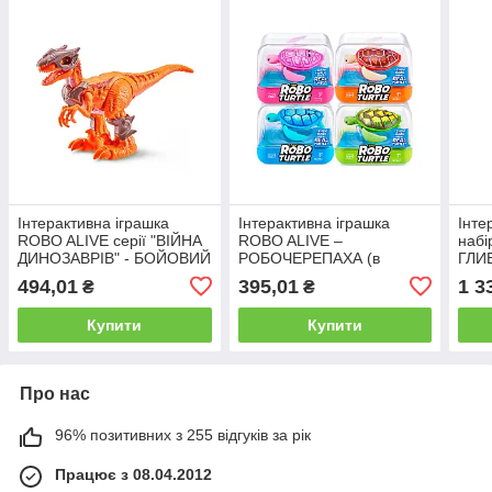
Інтерактивна іграшка
Інтерактивна іграшка
Інте
ROBO ALIVE серії "ВІЙНА
ROBO ALIVE –
набі
ДИНОЗАВРІВ" - БОЙОВИЙ
РОБОЧЕРЕПАХА (в
ГЛИ
ВЕЛОЦИРАПТОР
асорт.)
СЮР
494,01
395,01
1 3
₴
₴
АКУ
Купити
Купити
Про нас
96% позитивних з 255 відгуків за рік
Працює з 08.04.2012