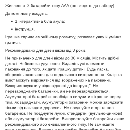
Живлення: 3 батарейки типу ААА (не входять до набору).
До комплекту входять:
1 інтерактивна біла акула;
інструкція.
Іграшка сприяє емоційному розвитку, розвиває уяву й уміння
гратися.
Рекомендовано для дітей віком від 3 років.
Не призначено для дітей віком до 36 місяців. Містить дрібні
деталі. Небезпека удушення. Видаліть усі елементи
паковання до того, як дати іграшку дитині. Будь ласка,
збережіть паковання для подальшого використання. Колір та
вміст можуть відрізнятися від зображених на пакованні.
Використовувати у відповідності до інструкції. Не
перезаряджайте батарейки, які не перезаряджаються.
Акумуляторні батарейки необхідно вилучити з іграшки перед
тим, як заряджати. Акумуляторні батарейки можна заряджати
тільки під наглядом дорослих. Не поєднуйте старі та нові
батарейки. Не поєднуйте лужні, стандартні (вугільно-цинкові)
або акумуляторні батарейки. Використовуйте батарейки лише
рекомендованого або еквівалентного типу. Не замикайте
клеми живлення. Безпечно утилізуйте батарейки.Не кидайте