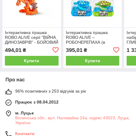
Інтерактивна іграшка
Інтерактивна іграшка
Інте
ROBO ALIVE серії "ВІЙНА
ROBO ALIVE –
набі
ДИНОЗАВРІВ" - БОЙОВИЙ
РОБОЧЕРЕПАХА (в
ГЛИ
ВЕЛОЦИРАПТОР
асорт.)
СЮР
494,01
395,01
1 3
₴
₴
АКУ
Купити
Купити
Про нас
96% позитивних з 253 відгуків за рік
Працює з 08.04.2012
м. Луцьк
Волинська обл., вул. Наливайка 24а, індекс 43023, Луцьк,
Україна
Контакти