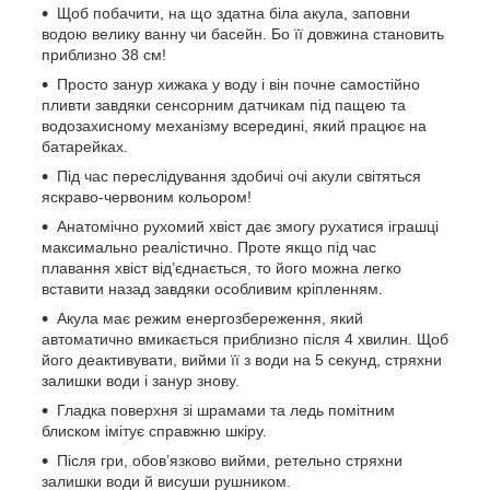
Щоб побачити, на що здатна біла акула, заповни
водою велику ванну чи басейн. Бо її довжина становить
приблизно 38 см!
Просто занур хижака у воду і він почне самостійно
пливти завдяки сенсорним датчикам під пащею та
водозахисному механізму всередині, який працює на
батарейках.
Під час переслідування здобичі очі акули світяться
яскраво-червоним кольором!
Анатомічно рухомий хвіст дає змогу рухатися іграшці
максимально реалістично. Проте якщо під час
плавання хвіст від’єднається, то його можна легко
вставити назад завдяки особливим кріпленням.
Акула має режим енергозбереження, який
автоматично вмикається приблизно після 4 хвилин. Щоб
його деактивувати, вийми її з води на 5 секунд, стряхни
залишки води і занур знову.
Гладка поверхня зі шрамами та ледь помітним
блиском імітує справжню шкіру.
Після гри, обов’язково вийми, ретельно стряхни
залишки води й висуши рушником.