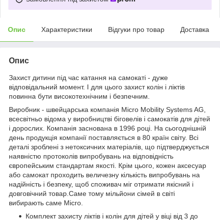
Опис
Характеристики
Відгуки про товар
Доставка
Опис
Захист дитини під час катання на самокаті - дуже
відповідальний момент. І для цього захист колін і ліктів
повинна бути високотехнічним і безпечним.
Виробник - швейцарська компанія Micro Mobility Systems AG,
всесвітньо відома у виробництві біговелів і самокатів для дітей
і дорослих. Компанія заснована в 1996 році. На сьогоднішній
день продукція компанії поставляється в 80 країн світу. Всі
деталі зроблені з нетоксичних матеріалів, що підтверджується
наявністю протоколів випробувань на відповідність
європейським стандартам якості. Крім цього, кожен аксесуар
або самокат проходить величезну кількість випробувань на
надійність і безпеку, щоб споживач міг отримати якісний і
довговічний товар.Саме тому мільйони сімей в світі
вибирають саме Micro.
Комплект захисту ліктів і колін для дітей у віці від 3 до