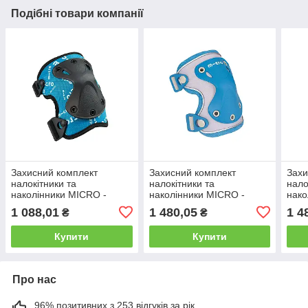
Подібні товари компанії
Захисний комплект
Захисний комплект
Захи
налокітники та
налокітники та
нало
наколінники MICRO -
наколінники MICRO -
нако
СИНІЙ (лік. 17-21 cm, кол.
СИНІЙ (лік. 17-21 cm, кол.
РОЖЕ
1 088,01
1 480,05
1 4
₴
₴
25-31 cm, М)
25-31 cm, M.)
кол.
Купити
Купити
Про нас
96% позитивних з 253 відгуків за рік