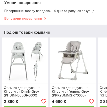
Умови повернення
Повернення товару впродовж 14 днів за рахунок покупця
Всі умови повернення
Подібні товари компанії
Стільчик для годування
Стільчик для годування
Стіл
Kinderkraft Dinnly Grey
Kinderkraft Yummy Grey
Kind
(KHDINN00LGR0000)
(KKKYUMMGRY0000)
(KH
2 890
4 690
2 8
₴
₴