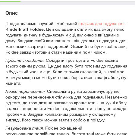
Опис
Представляємо зручний і мобільний
стільчик для годування
-
Kinderkraft Foldee.
Цей складаний стільчик дає змогу легко
годувати дитину в будь-якому місці, включно з виїздами з
дому. Завдяки своїй компактності, він ідеально підходить для
маленьких квартир і подорожей. Якими б не були твої плани,
Foldee завжди готовий стати надійним помічником.
Просте складання.
Складати і розгортати Foldee можна
всього одним рухом. Це дає змогу бути готовим до годування
в будь-який час і місце. Коли стільчик складений, він займає
мінімум місця і може бути легко зберігатися в шафі або кутку
кімнати.
Легке перенесення.
Спеціальна ручка забезпечує зручне
одноручне перенесення стільчика для годування. Незалежно
від того, де твоя дитина вважає за краще їсти - на кухні або у
вітальні, переносити Foldee з однієї кімнати в іншу не складе
проблеми. Завдяки компактним розмірам у складеному
вигляді, його також можна взяти з собою в поїздку.
Регульована таця.
Foldee оснащений
регульованою подвійною тацею. Висота таці може бути легко