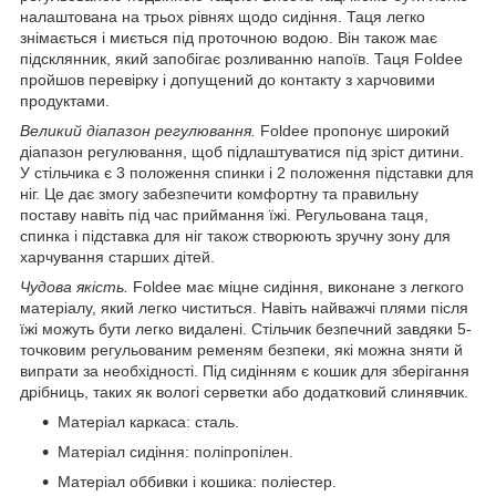
налаштована на трьох рівнях щодо сидіння. Таця легко
знімається і миється під проточною водою. Він також має
підсклянник, який запобігає розливанню напоїв. Таця Foldee
пройшов перевірку і допущений до контакту з харчовими
продуктами.
Великий діапазон регулювання.
Foldee пропонує широкий
діапазон регулювання, щоб підлаштуватися під зріст дитини.
У стільчика є 3 положення спинки і 2 положення підставки для
ніг. Це дає змогу забезпечити комфортну та правильну
поставу навіть під час приймання їжі. Регульована таця,
спинка і підставка для ніг також створюють зручну зону для
харчування старших дітей.
Чудова якість.
Foldee має міцне сидіння, виконане з легкого
матеріалу, який легко чиститься. Навіть найважчі плями після
їжі можуть бути легко видалені. Стільчик безпечний завдяки 5-
точковим регульованим ременям безпеки, які можна зняти й
випрати за необхідності. Під сидінням є кошик для зберігання
дрібниць, таких як вологі серветки або додатковий слинявчик.
Матеріал каркаса: сталь.
Матеріал сидіння: поліпропілен.
Матеріал оббивки і кошика: поліестер.