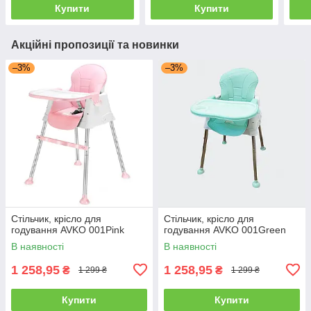
Купити
Купити
Акційні пропозиції та новинки
–3%
–3%
Стільчик, крісло для
Стільчик, крісло для
годування AVKO 001Pink
годування AVKO 001Green
В наявності
В наявності
1 258,95
1 258,95
₴
₴
1 299 ₴
1 299 ₴
Купити
Купити