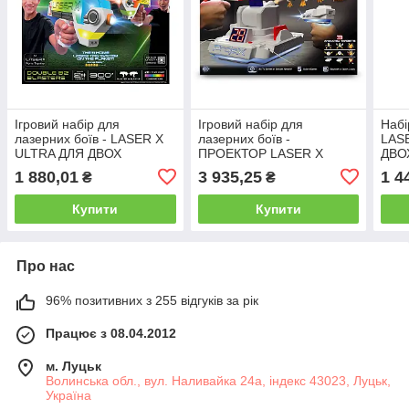
Ігровий набір для
Ігровий набір для
Набі
лазерних боїв - LASER X
лазерних боїв -
LAS
ULTRA ДЛЯ ДВОХ
ПРОЕКТОР LASER X
ДВО
ГРАВЦІВ
ANIMATED (2 ігр.
1 880,01
3 935,25
1 4
₴
₴
бластери, 3 слайда-цілі)
Купити
Купити
Про нас
96% позитивних з 255 відгуків за рік
Працює з 08.04.2012
м. Луцьк
Волинська обл., вул. Наливайка 24а, індекс 43023, Луцьк,
Україна