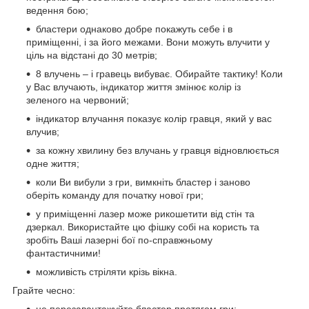
ведення бою;
бластери однаково добре покажуть себе і в
приміщенні, і за його межами. Вони можуть влучити у
ціль на відстані до 30 метрів;
8 влучень – і гравець вибуває. Обирайте тактику! Коли
у Вас влучають, індикатор життя змінює колір із
зеленого на червоний;
індикатор влучання показує колір гравця, який у вас
влучив;
за кожну хвилину без влучань у гравця відновлюється
одне життя;
коли Ви вибули з гри, вимкніть бластер і заново
оберіть команду для початку нової гри;
у приміщенні лазер може рикошетити від стін та
дзеркал. Використайте цю фішку собі на користь та
зробіть Ваші лазерні бої по-справжньому
фантастичними!
можливість стріляти крізь вікна.
Грайте чесно:
не перезавантажуйте бластер протягом гри;