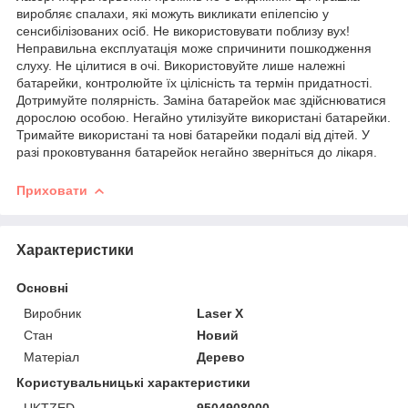
виробляє спалахи, які можуть викликати епілепсію у
сенсибілізованих осіб. Не використовувати поблизу вух!
Неправильна експлуатація може спричинити пошкодження
слуху. Не цілитися в очі. Використовуйте лише належні
батарейки, контролюйте їх цілісність та термін придатності.
Дотримуйте полярність. Заміна батарейок має здійснюватися
дорослою особою. Негайно утилізуйте використані батарейки.
Тримайте використані та нові батарейки подалі від дітей. У
разі проковтування батарейок негайно зверніться до лікаря.
Приховати
Характеристики
Основні
Виробник
Laser X
Стан
Новий
Матеріал
Дерево
Користувальницькі характеристики
UKTZED
9504908000