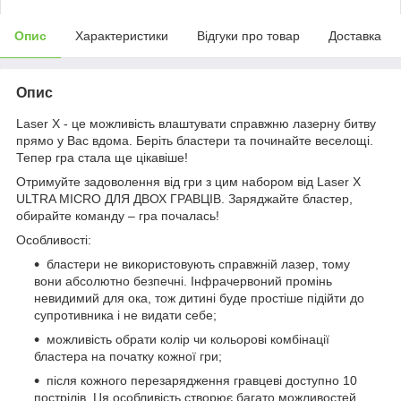
Опис
Характеристики
Відгуки про товар
Доставка
Опис
Laser X - це можливість влаштувати справжню лазерну битву
прямо у Вас вдома. Беріть бластери та починайте веселощі.
Тепер гра стала ще цікавіше!
Отримуйте задоволення від гри з цим набором від Laser X
ULTRA MICRO ДЛЯ ДВОХ ГРАВЦІВ. Заряджайте бластер,
обирайте команду – гра почалась!
Особливості:
бластери не використовують справжній лазер, тому
вони абсолютно безпечні. Інфрачервоний промінь
невидимий для ока, тож дитині буде простіше підійти до
супротивника і не видати себе;
можливість обрати колір чи кольорові комбінації
бластера на початку кожної гри;
після кожного перезарядження гравцеві доступно 10
пострілів. Ця особливість створює багато можливостей