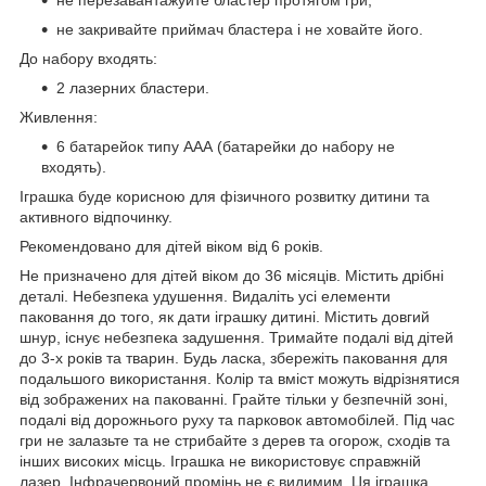
не закривайте приймач бластера і не ховайте його.
До набору входять:
2 лазерних бластери.
Живлення:
6 батарейок типу ААА (батарейки до набору не
входять).
Іграшка буде корисною для фізичного розвитку дитини та
активного відпочинку.
Рекомендовано для дітей віком від 6 років.
Не призначено для дітей віком до 36 місяців. Містить дрібні
деталі. Небезпека удушення. Видаліть усі елементи
паковання до того, як дати іграшку дитині. Містить довгий
шнур, існує небезпека задушення. Тримайте подалі від дітей
до 3-х років та тварин. Будь ласка, збережіть паковання для
подальшого використання. Колір та вміст можуть відрізнятися
від зображених на пакованні. Грайте тільки у безпечній зоні,
подалі від дорожнього руху та парковок автомобілей. Під час
гри не залазьте та не стрибайте з дерев та огорож, сходів та
інших високих місць. Іграшка не використовує справжній
лазер. Інфрачервоний промінь не є видимим. Ця іграшка