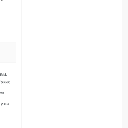
ями.
'яких
зок
гузка