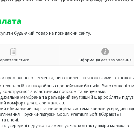
 купити будь-який товар не покидаючи сайту.
арактеристики
Інформація для замовлення
узки преміального сегмента, виготовлені за японськими технологі
х технологій та вподобань європейських батьків. Виготовлені з м
ку конструкцію" з еластичним пояском та липучками.
сі, дихальна мембрана та рельєфний внутрішній шар роблять підгу
ий комфорт для шкіри малюків.
ний вбиральний шар та інноваційна система каналів усередині під
глинання. Трусики-підгузки Goo.N Premium Soft вбирають і
та вночі.
ть усередині підгузка та зменшує час контакту шкіри малюка з