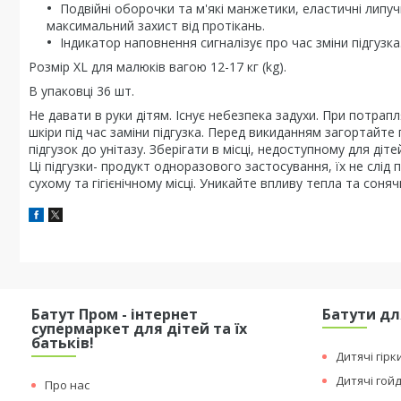
Подвійні оборочки та м'які манжетики, еластичні липу
максимальний захист від протікань.
Індикатор наповнення сигналізує про час зміни підгузка
Розмір XL для малюків вагою 12-17 кг (kg).
В упаковці 36 шт.
Не давати в руки дітям. Існує небезпека задухи. При потрап
шкіри під час заміни підгузка. Перед викиданням загортайт
підгузок до унітазу. Зберігати в місці, недоступному для ді
Ці підгузки- продукт одноразового застосування, їх не слід п
сухому та гігієнічному місці. Уникайте впливу тепла та соняч
Батут Пром - інтернет
Батути дл
супермаркет для дітей та їх
батьків!
Дитячі гірк
Дитячі гой
Про нас