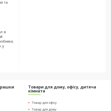
ня та
л зі
ий
робника.
к у
грашки
Товари для дому, офісу, дитяча
кімната
Товар для офісу
Товар для дому