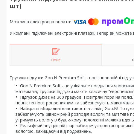
шт)
У компанії підключені електронні платежі. Тепер ви можете
Опис
Х
Трусики-підгузки Goo.N Premium Soft - нові інноваційні підг
Goo.N Premium Soft - це унікальне поєднання японськи
матеріалів, трусики-підгузки мають класичну "європейсь
Підгузок дихає на 360 градусів. Повітряні пори на поя
повністю повітропроникним та забезпечують максимальн
Найкращі вбиральні властивості в лінійці Goo.N! Потуж
забезпечують рівномірний розподіл вологи та миттєве по
утримують вологу в будь-якому положенні малюка вдень 
Рельєфний внутрішній шар забезпечує повітропроникніс
вологою, захищаючи від подразнень.