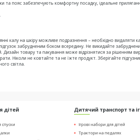
чки та пояс забезпечують комфортну посадку, ідеальне приляган
.
лянні калу на шкіру можливе подразнення – необхідно видаляти ка
е підгузок забрудненим боком всередину. Не викидайте забруднен
тей. Дизайн товару та пакування може відрізнятися за рішенням ви
рати. Ніколи не ковтайте та не їжте продукт. Зберігайте підгузни
ного світла.
я дітей
Дитячий транспорт та і
и спуски
Ігрові набори для дітей
далки
Трактори на педалях