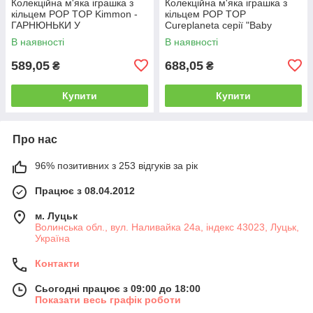
Колекційна м'яка іграшка з
Колекційна м'яка іграшка з
кільцем POP TOP Kimmon -
кільцем POP TOP
ГАРНЮНЬКИ У
Cureplaneta серії "Baby
КАПЕЛЮШКАХ (у дисп., в ас.)
Three" - КОТИКИ ТА ПЕСИКИ
В наявності
В наявності
(у дисп., в ас.)
589,05
688,05
₴
₴
Купити
Купити
Про нас
96% позитивних з 253 відгуків за рік
Працює з 08.04.2012
м. Луцьк
Волинська обл., вул. Наливайка 24а, індекс 43023, Луцьк,
Україна
Контакти
Сьогодні працює з 09:00 до 18:00
Показати весь графік роботи