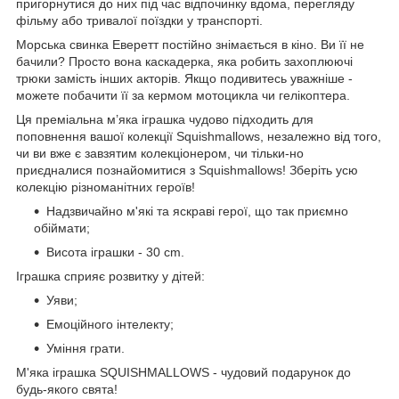
пригорнутися до них під час відпочинку вдома, перегляду
фільму або тривалої поїздки у транспорті.
Морська свинка Еверетт постійно знімається в кіно. Ви її не
бачили? Просто вона каскадерка, яка робить захоплюючі
трюки замість інших акторів. Якщо подивитесь уважніше -
можете побачити її за кермом мотоцикла чи гелікоптера.
Ця преміальна м’яка іграшка чудово підходить для
поповнення вашої колекції Squishmallows, незалежно від того,
чи ви вже є завзятим колекціонером, чи тільки-но
приєдналися познайомитися з Squishmallows! Зберіть усю
колекцію різноманітних героїв!
Надзвичайно м'які та яскраві герої, що так приємно
обіймати;
Висота іграшки - 30 cm.
Іграшка сприяє розвитку у дітей:
Уяви;
Емоційного інтелекту;
Уміння грати.
М'яка іграшка SQUISHMALLOWS - чудовий подарунок до
будь-якого свята!