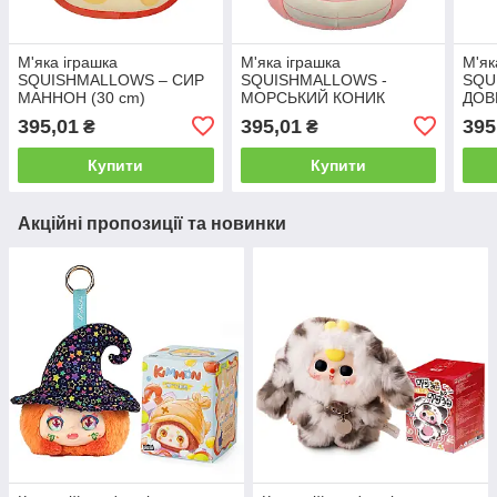
М'яка іграшка
М'яка іграшка
М'як
SQUISHMALLOWS – СИР
SQUISHMALLOWS -
SQU
МАННОН (30 cm)
МОРСЬКИЙ КОНИК
ДОВ
СТАРЛА (30 cm)
395,01
395,01
395
₴
₴
Купити
Купити
Акційні пропозиції та новинки