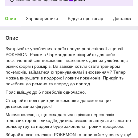
Опис
Характеристики
Відгуки про товар
Доставка
Опис
Зустрічайте улюблених героїв популярної світової ліцензії
POKEMON! Разом з Чармандером відкрийте для себе
нескінченний світ покемонів - маленьких дивних улюбленців
різних форм і розмірів. Ви завжди хотіли стати тренером
покемонів, займатися їх тренуванням і вихованням? Тепер
можна вирушати в подорож і ловити покемонів! Прикріпіть
покеболи до ременя та вперед до пригод.
Пояс вміщує до 6 покеболів одночасно.
Створюйте нові пригоди покемонів з допомогою цих
деталізованих фігурок!
Маючи колекцію, що складається з різних персонажів -
головних героїв і лиходіїв, дитина зможе влаштувати сюжетно-
рольову гру та надовго буде захоплена ігровим процесом.
Збирайте всю колекцію POKEMON та поринайте у веселу гру!