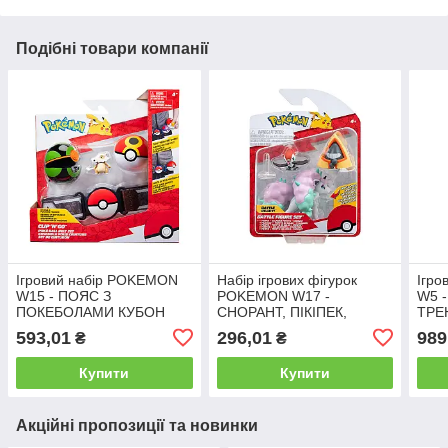
Подібні товари компанії
Ігровий набір POKEMON
Набір ігрових фігурок
Ігр
W15 - ПОЯС З
POKEMON W17 -
W5 
ПОКЕБОЛАМИ КУБОН
СНОРАНТ, ПІКІПЕК,
ТРЕ
(пояс, 2 покеболи, ігрова
ПОНІТА
поке
593,01
296,01
989
₴
₴
фігурка)
сумк
Купити
Купити
Акційні пропозиції та новинки