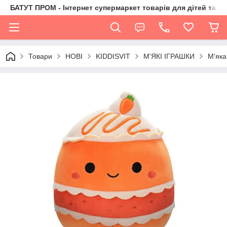
БАТУТ ПРОМ - Інтернет супермаркет товарів для дітей та їх 
Товари
НОВІ
KIDDISVIT
М'ЯКІ ІГРАШКИ
М'як