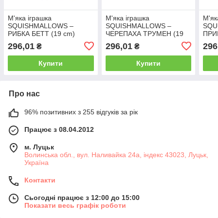
М'яка іграшка
М'яка іграшка
М'як
SQUISHMALLOWS –
SQUISHMALLOWS –
SQU
РИБКА БЕТТ (19 cm)
ЧЕРЕПАХА ТРУМЕН (19
ПРИ
cm)
cm)
296,01
296,01
296
₴
₴
Купити
Купити
Про нас
96% позитивних з 255 відгуків за рік
Працює з 08.04.2012
м. Луцьк
Волинська обл., вул. Наливайка 24а, індекс 43023, Луцьк,
Україна
Контакти
Сьогодні працює з 12:00 до 15:00
Показати весь графік роботи