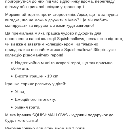
пригорнутися до них під час відпочинку вдома, перегляду
фільму або тривалої поїздки у транспорті.
Морквяний тортик проти стереотипів. Адже, що то за нудна
вигадка, що не можна дружити з їжею? Ще він любить
мандрувати та вирушить з вами куди завгодно!
Ця преміальна м’яка іграшка чудово підходить для
поповнення вашої колекції Squishmallows, незалежно від того,
чи ви вже є завзятим колекціонером, чи тільки-но
приєдналися познайомитися з Squishmallows! Зберіть усю
колекцію різноманітних героїв!
Надзвичайно м'які та яскраві герої, що так приємно
обіймати;
Висота іграшки - 19 cm.
Іграшка сприяє розвитку у дітей:
Уяви;
Емоційного інтелекту;
Уміння грати.
М'яка іграшка SQUISHMALLOWS - чудовий подарунок до
будь-якого свята!
Рекомендовано для дітей віком від 3 років.