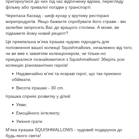
пригорнутися до них під час відпочинку вдома, перегляду
фільму або тривалої поїздки у транспорті.
Черепаха Каскад - шеф-кухар у крутому ресторані
морепродуктів. Якщо бажаєте спробувати його страви - він
залюбки запросить Вас до кращого столика. А може, ви
підкажете йому новий рецепт?
Ця преміальна м’яка іграшка чудово підходить для
поповнення вашої колекції Squishmallows, незалежно від того,
чи ви вже є завзятим колекціонером, чи тільки-но
приєдналися познайомитися з Squishmallows! Зберіть усю
колекцію різноманітних героїв!
Надзвичайно м'які та яскраві герої, що так приємно
обіймати;
Висота іграшки - 30 cm.
Іграшка сприяє розвитку у дітей:
Уяви;
Емоційного інтелекту;
Уміння грати.
М'яка іграшка SQUISHMALLOWS - чудовий подарунок до
будь-якого свята!