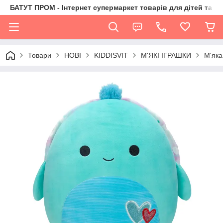
БАТУТ ПРОМ - Інтернет супермаркет товарів для дітей та їх 
Товари
НОВІ
KIDDISVIT
М'ЯКІ ІГРАШКИ
М'як