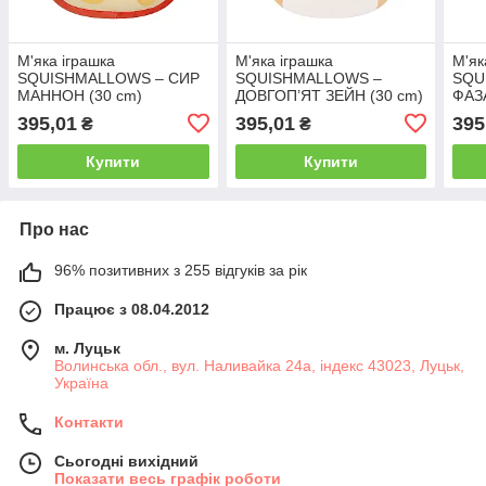
М'яка іграшка
М'яка іграшка
М'як
SQUISHMALLOWS – СИР
SQUISHMALLOWS –
SQU
МАННОН (30 cm)
ДОВГОП’ЯТ ЗЕЙН (30 cm)
ФАЗА
395,01
395,01
395
₴
₴
Купити
Купити
Про нас
96% позитивних з 255 відгуків за рік
Працює з 08.04.2012
м. Луцьк
Волинська обл., вул. Наливайка 24а, індекс 43023, Луцьк,
Україна
Контакти
Сьогодні вихідний
Показати весь графік роботи