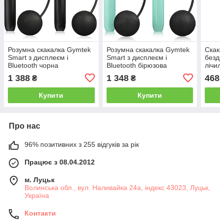
Розумна скакалка Gymtek
Розумна скакалка Gymtek
Скак
Smart з дисплеєм і
Smart з дисплеєм і
безд
Bluetooth чорна
Bluetooth бірюзова
лічи
1 388
1 348
468
₴
₴
Купити
Купити
Про нас
96% позитивних з 255 відгуків за рік
Працює з 08.04.2012
м. Луцьк
Волинська обл., вул. Наливайка 24а, індекс 43023, Луцьк,
Україна
Контакти