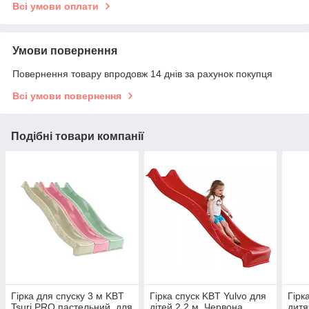
Всі умови оплати
Умови повернення
Повернення товару впродовж 14 днів за рахунок покупця
Всі умови повернення
Подібні товари компанії
Гірка для спуску 3 м KBT
Гірка спуск KBT Yulvo для
Гірк
Tsuri PRO пастельний, для
дітей 2,2 м. Червона
дитя