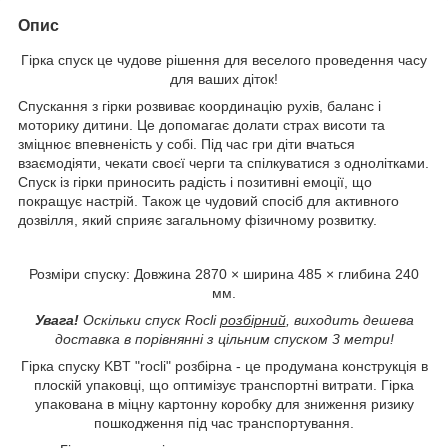
Опис
Гірка спуск це чудове рішення для веселого проведення часу
для ваших діток!
Спускання з гірки розвиває координацію рухів, баланс і
моторику дитини. Це допомагає долати страх висоти та
зміцнює впевненість у собі. Під час гри діти вчаться
взаємодіяти, чекати своєї черги та спілкуватися з однолітками.
Спуск із гірки приносить радість і позитивні емоції, що
покращує настрій. Також це чудовий спосіб для активного
дозвілля, який сприяє загальному фізичному розвитку.
Розміри спуску: Довжина 2870 × ширина 485 × глибина 240
мм.
Увага!
Оскільки спуск Rocli
розбірний
, виходить дешева
доставка в порівнянні з цільним спуском 3 метри!
Гірка спуску KBT "rocli" розбірна - це продумана конструкція в
плоскій упаковці, що оптимізує транспортні витрати. Гірка
упакована в міцну картонну коробку для зниження ризику
пошкодження під час транспортування.