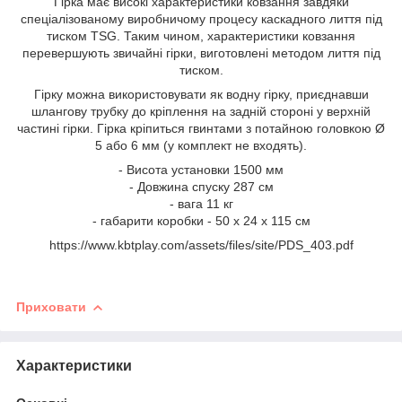
Гірка має високі характеристики ковзання завдяки
спеціалізованому виробничому процесу каскадного лиття під
тиском TSG. Таким чином, характеристики ковзання
перевершують звичайні гірки, виготовлені методом лиття під
тиском.
Гірку можна використовувати як водну гірку, приєднавши
шлангову трубку до кріплення на задній стороні у верхній
частині гірки. Гірка кріпиться гвинтами з потайною головкою Ø
5 або 6 мм (у комплект не входять).
- Висота установки 1500 мм
- Довжина спуску 287 см
- вага 11 кг
- габарити коробки - 50 x 24 x 115 см
https://www.kbtplay.com/assets/files/site/PDS_403.pdf
Приховати
Характеристики