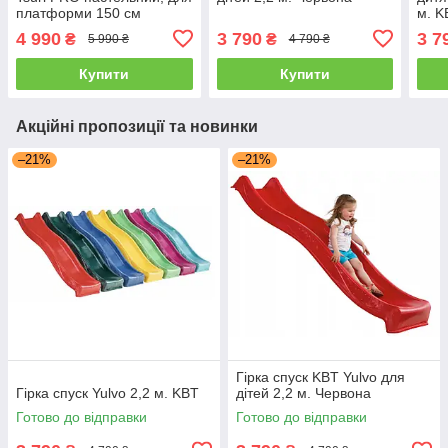
платформи 150 см
м. K
4 990
3 790
3 7
₴
₴
5 990 ₴
4 790 ₴
Купити
Купити
Акційні пропозиції та новинки
–21%
–21%
Гірка спуск KBT Yulvo для
Гірка спуск Yulvo 2,2 м. KBT
дітей 2,2 м. Червона
Готово до відправки
Готово до відправки