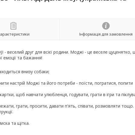
арактеристики
Інформація для замовлення
- веселий друг для всієї родини. Моджі - це веселе цуценятко, 
ої емоції та бажання!
находиться внизу собаки;
ити настрій Моджі та його потреби - поїсти, погратися, попити
 картки, щоб навчати улюбленця, годувати, грати в ігри та піклув
лежати, грати, просити, давати п'ять, співати, розмовляти тощо.
рукції.
иска та щітка.