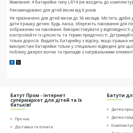
Живлення: 4 батарейки типу LR14 (не входять до комплекту)
Рекомендовано для дітей віком від 6 років.
Не призначено для дітей віком до 36 місяців. Містить дрібні
дати іграшку дитині. Будь ласка, збережіть паковання для п
зображених на пакованні. Використовувати у відповідності д
контролюйте їх цілісність та термін придатності. Дотримуй
тільки дорослі. Видаліть батарейку з відсіку, якщо іграшка
використані батарейки тільки у спеціально відведені для цьо
поблизу джерел вогню та приладів з нагрівальними елемен
Батут Пром - інтернет
Батути дл
супермаркет для дітей та їх
батьків!
Дитячі гірк
Дитячі гой
Про нас
Комплектую
Доставка та оплата