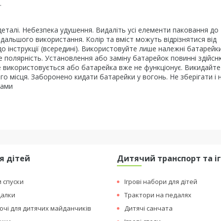
.
 деталі. Небезпека удушення. Видаліть усі елементи паковання до 
одальшого використання. Колір та вміст можуть відрізнятися від
о інструкції (всередині). Використовуйте лише належні батарейки
те полярність. Установлення або заміну батарейок повинні здійс
 не використовується або батарейка вже не функціонує. Викидайте
го місця. Заборонено кидати батарейки у вогонь. Не зберігати і 
тами
я дітей
Дитячий транспорт та і
и спуски
Ігрові набори для дітей
далки
Трактори на педалях
чі для дитячих майданчиків
Дитячі санчата