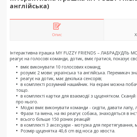
англійська)
Опис
Х
Інтерактивна іграшка MY FUZZY FRIENDS – ЛАБРАДУДЛЬ MOJI 
реагує на голосові команди, дотик, вміє гратися, показує св
вміє виконувати 10 голосових команд;
розуміє 2 мови: українська та англійська. Перемикач з
реагує на дотик, має декілька сенсорів;
в комплекті розумний нашийник. На екрані можна побач
тощо.
в комплекті картки для взаємодії з цуценятком. Скануй
про нього.
Моджі вміє виконувати команди - сидіти, давати лапу, 
Фрази та імена, на які реагує собака, знаходяться в інст
всього більше 150 різних реакцій!
в комплекті 3 аксесуари - мотузка для перетягування, м
Розмір цуценятка 40,6 сm від носа до хвоста.