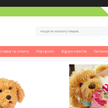
ставка та оплата
Портфоліо
Відгуки клієнтів
Питання