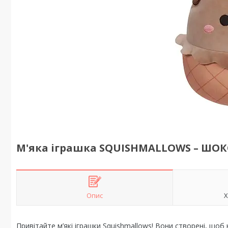
М'яка іграшка SQUISHMALLOWS – ШО
Опис
Х
Привітайте м’які іграшки Squishmallows! Вони створені, що