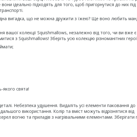
 ще вони ідеально підходять для того, щоб пригорнутися до них під
транспорті.
удна вигадка, що не можна дружити з їжею? Ще воно любить ман
я вашої колекції Squishmallows, незалежно від того, чи ви вже є
тися з Squishmallows! Зберіть усю колекцію різноманітних герої
іймати;
-якого свята!
 деталі. Небезпека удушення. Видаліть усі елементи паковання до 
одальшого використання. Колір та вміст можуть відрізнятися від
джерел вогню та приладів з нагрівальними елементами. Зберігати 