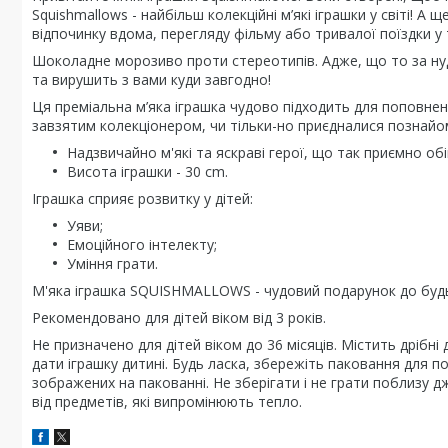
Squishmallows - найбільш колекційні м’які іграшки у світі! А
відпочинку вдома, перегляду фільму або тривалої поїздки у 
Шоколадне морозиво проти стереотипів. Адже, що то за н
та вирушить з вами куди завгодно!
Ця преміальна м’яка іграшка чудово підходить для поповненн
завзятим колекціонером, чи тільки-но приєдналися познайоми
Надзвичайно м'які та яскраві герої, що так приємно об
Висота іграшки - 30 cm.
Іграшка сприяє розвитку у дітей:
Уяви;
Емоційного інтелекту;
Уміння грати.
М'яка іграшка SQUISHMALLOWS - чудовий подарунок до будь
Рекомендовано для дітей віком від 3 років.
Не призначено для дітей віком до 36 місяців. Містить дрібні
дати іграшку дитині. Будь ласка, збережіть паковання для п
зображених на пакованні. Не зберігати і не грати поблизу 
від предметів, які випромінюють тепло.