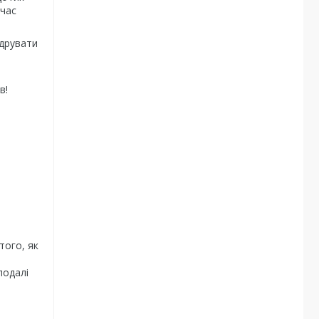
 час
друвати
в!
того, як
подалі