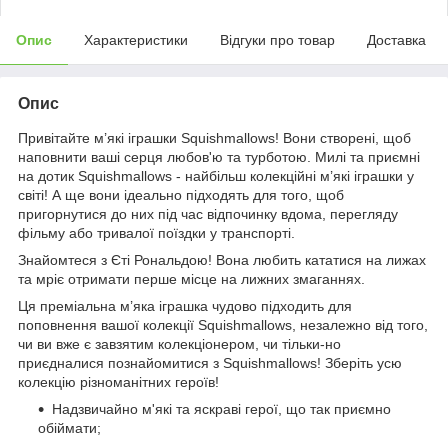
Опис
Характеристики
Відгуки про товар
Доставка
Опис
Привітайте м’які іграшки Squishmallows! Вони створені, щоб
наповнити ваші серця любов'ю та турботою. Милі та приємні
на дотик Squishmallows - найбільш колекційні м’які іграшки у
світі! А ще вони ідеально підходять для того, щоб
пригорнутися до них під час відпочинку вдома, перегляду
фільму або тривалої поїздки у транспорті.
Знайомтеся з Єті Рональдою! Вона любить кататися на лижах
та мріє отримати перше місце на лижних змаганнях.
Ця преміальна м’яка іграшка чудово підходить для
поповнення вашої колекції Squishmallows, незалежно від того,
чи ви вже є завзятим колекціонером, чи тільки-но
приєдналися познайомитися з Squishmallows! Зберіть усю
колекцію різноманітних героїв!
Надзвичайно м'які та яскраві герої, що так приємно
обіймати;