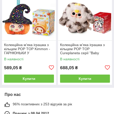
Колекційна м'яка іграшка з
Колекційна м'яка іграшка з
кільцем POP TOP Kimmon -
кільцем POP TOP
ГАРНЮНЬКИ У
Cureplaneta серії "Baby
КАПЕЛЮШКАХ (у дисп., в ас.)
Three" - КОТИКИ ТА ПЕСИКИ
В наявності
В наявності
(у дисп., в ас.)
589,05
688,05
₴
₴
Купити
Купити
Про нас
96% позитивних з 253 відгуків за рік
Працює з 08.04.2012