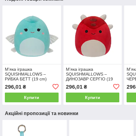
М'яка іграшка
М'яка іграшка
М'як
SQUISHMALLOWS –
SQUISHMALLOWS –
SQU
РИБКА БЕТТ (19 cm)
ДИНОЗАВР СЕРГІО (19
ЧЕР
cm)
cm)
296,01
296,01
296
₴
₴
Купити
Купити
Акційні пропозиції та новинки