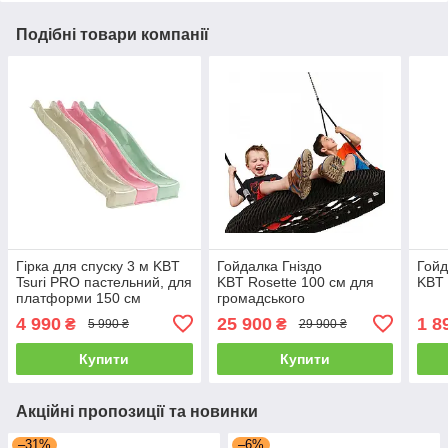
Подібні товари компанії
Гірка для спуску 3 м KBT
Гойдалка Гніздо
Гойд
Tsuri PRO пастельний, для
KBT Rosette 100 см для
KBT 
платформи 150 см
громадського
користування
4 990
25 900
1 8
₴
₴
5 990 ₴
29 900 ₴
Купити
Купити
Акційні пропозиції та новинки
–31%
–6%