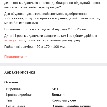
дитячого майданчика з такою дрібницею на підводний човен,
що забезпечує неймовірні пригоди?
Два вбудовані дзеркала забезпечують відображення
зображення, тому по-справжньому невидимий шукач пригод
може бачити навколо.
В комплект поставки входить і 4 шурупи Ø 3 x 25 мм.
Дитячі ігрові майданчики завдяки таким і подібним дрібним
аксесуарам
допомагають розвивати дитячу уяву.
Габаритні розміри: 420 х 170 х 100 мм.
Приховати
Характеристики
Основні
Виробник
KBT
Країна виробник
Бельгія
Тип
Комплектуюче
Розміщення
В приміщенні/на вулиці