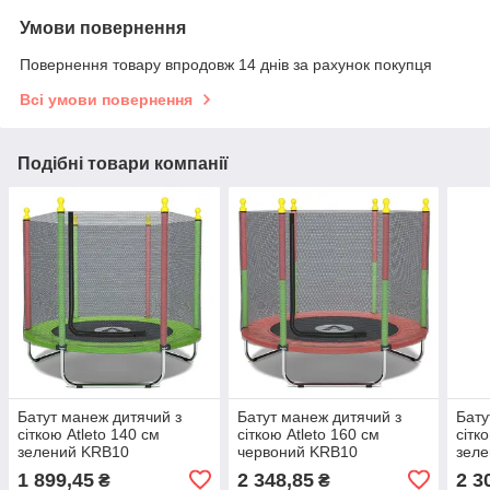
Умови повернення
Повернення товару впродовж 14 днів за рахунок покупця
Всі умови повернення
Подібні товари компанії
Батут манеж дитячий з
Батут манеж дитячий з
Бату
сіткою Atleto 140 см
сіткою Atleto 160 см
сітк
зелений KRB10
червоний KRB10
зел
1 899,45
2 348,85
2 3
₴
₴